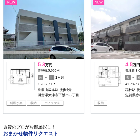
NEW
NEW
5.3
4.5
万円
万円
管理費:5,000円
管理費:3,
－
1ヶ月
－
敷
礼
敷
15.6㎡
1R
41.73㎡
比叡山坂本駅 徒歩4分
稲枝駅 徒
滋賀県大津市下阪本６丁目
滋賀県彦
料理が楽
収納
パノラマ有
収納
賃貸のプロがお部屋探し！
おまかせ物件リクエスト