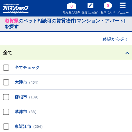
0
0
最近見た物件
お気に入り
保存した条件
メニュー
滋賀県
のペット相談可の賃貸物件[マンション・アパート]
を探す
路線から探す
全て
全てチェック
大津市
（404）
彦根市
（139）
草津市
（88）
東近江市
（204）