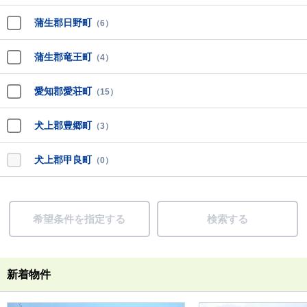
蒲生郡日野町
（6）
蒲生郡竜王町
（4）
愛知郡愛荘町
（15）
犬上郡豊郷町
（3）
犬上郡甲良町
（0）
希望条件を指定する
検索する
新着物件