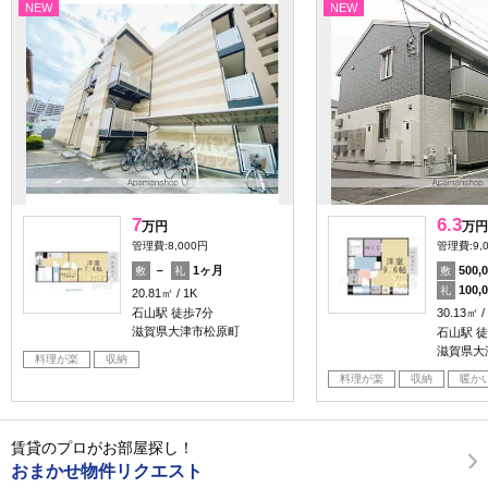
NEW
NEW
7
6.3
万円
万円
管理費:8,000円
管理費:9,
－
1ヶ月
500,
敷
礼
敷
100,
礼
20.81㎡
1K
石山駅 徒歩7分
30.13㎡
滋賀県大津市松原町
石山駅 徒
滋賀県大
料理が楽
収納
料理が楽
収納
暖か
賃貸のプロがお部屋探し！
おまかせ物件リクエスト