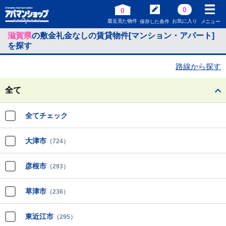
0
0
最近見た物件
お気に入り
保存した条件
メニュー
滋賀県
の敷金礼金なしの賃貸物件[マンション・アパート]
を探す
路線から探す
全て
全てチェック
大津市
（724）
彦根市
（293）
草津市
（236）
東近江市
（295）