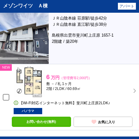
メゾンワイツ Ａ棟
アパート
ＪＲ山陰本線 荘原駅/徒歩42分
ＪＲ山陰本線 直江駅/徒歩38分
島根県出雲市斐川町上庄原 1657-1
2階建 / 築20年
NEW
6
万円
（管理費等2,000円）
敷 － / 礼 1ヶ月
2階 / 2LDK / 60.69㎡
【Wi-Fi対応インターネット無料】斐川町上庄原2LDK♪
パノラマ
お問い合わせ(無料)
お気に入り