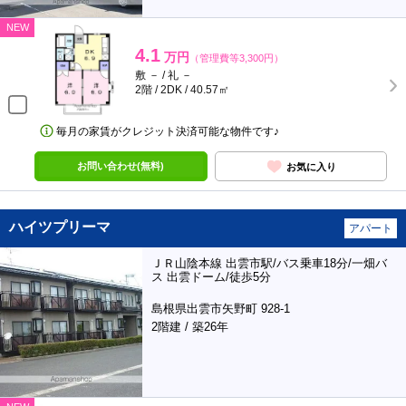
NEW
4.1
万円
（管理費等3,300円）
敷 － / 礼 －
2階 / 2DK / 40.57㎡
毎月の家賃がクレジット決済可能な物件です♪
お問い合わせ(無料)
お気に入り
ハイツプリーマ
アパート
ＪＲ山陰本線 出雲市駅/バス乗車18分/一畑バ
ス 出雲ドーム/徒歩5分
島根県出雲市矢野町 928-1
2階建 / 築26年