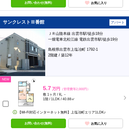
お問い合わせ(無料)
お気に入り
サンクレストⅢ番館
アパート
ＪＲ山陰本線 出雲市駅/徒歩18分
一畑電車北松江線 電鉄出雲市駅/徒歩19分
島根県出雲市上塩冶町 1792-1
2階建 / 築12年
NEW
5.7
万円
（管理費等2,000円）
敷 1ヶ月 / 礼 －
1階 / 1LDK / 40.88㎡
【Wi-Fi対応インターネット無料】上塩冶町エリア1LDK♪
お問い合わせ(無料)
お気に入り