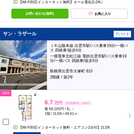
【Wi-Fi対応インターネット無料】オール電化2LDK♪
お問い合わせ(無料)
お気に入り
サン・ラザール
アパート
ＪＲ山陰本線 出雲市駅/バス乗車19分/一畑バ
ス 四絡東/徒歩5分
一畑電車北松江線 電鉄出雲市駅/バス乗車19
分/一畑バス 四絡東/徒歩5分
島根県出雲市大塚町 815
2階建 / 築2年
NEW
6.7
万円
（管理費等2,500円）
敷 68,200円 / 礼 －
1階 / 2LDK / 48.61㎡
【Wi-Fi対応インターネット無料・エアコン2台付】2LDK