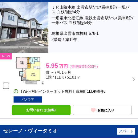
ＪＲ山陰本線 出雲市駅/バス乗車8分/一畑バ
ス 白枝/徒歩4分
一畑電車北松江線 電鉄出雲市駅/バス乗車8分/
一畑バス 白枝/徒歩4分
島根県出雲市白枝町 678-1
2階建 / 築19年
NEW
5.95
万円
（管理費等3,000円）
敷 － / 礼 1ヶ月
1階 / 1LDK / 51.01㎡
【Wi-Fi対応インターネット無料】白枝町1LDK物件♪
パノラマ
お問い合わせ(無料)
お気に入り
セレーノ・ヴィータミオ
アパート