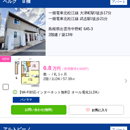
ベルク Ｂ棟
アパート
一畑電車北松江線 大津町駅/徒歩17分
一畑電車北松江線 武志駅/徒歩21分
島根県出雲市中野町 645-3
2階建 / 築13年
NEW
6.8
万円
（管理費等4,500円）
敷 － / 礼 1ヶ月
2階 / 1LDK / 57.39㎡
【Wi-Fi対応インターネット無料】オール電化1LDK♪
パノラマ
お問い合わせ(無料)
お気に入り
アルトピーノ
アパート