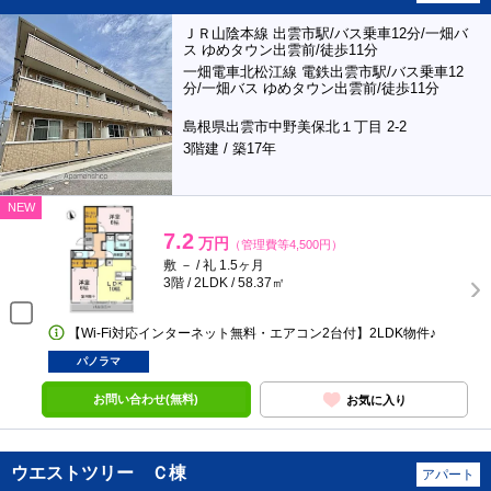
ＪＲ山陰本線 出雲市駅/バス乗車12分/一畑バ
ス ゆめタウン出雲前/徒歩11分
一畑電車北松江線 電鉄出雲市駅/バス乗車12
分/一畑バス ゆめタウン出雲前/徒歩11分
島根県出雲市中野美保北１丁目 2-2
3階建 / 築17年
NEW
7.2
万円
（管理費等4,500円）
敷 － / 礼 1.5ヶ月
3階 / 2LDK / 58.37㎡
【Wi-Fi対応インターネット無料・エアコン2台付】2LDK物件♪
パノラマ
お問い合わせ(無料)
お気に入り
ウエストツリー Ｃ棟
アパート