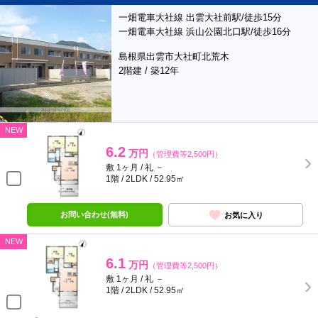
一畑電車大社線 出雲大社前駅/徒歩15分
一畑電車大社線 浜山公園北口駅/徒歩16分
島根県出雲市大社町北荒木
2階建 / 築12年
NEW
6.2
万円
（管理費等2,500円）
敷 1ヶ月 / 礼 －
1階 / 2LDK / 52.95㎡
お問い合わせ(無料)
お気に入り
NEW
6.1
万円
（管理費等2,500円）
敷 1ヶ月 / 礼 －
1階 / 2LDK / 52.95㎡