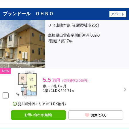
ブランドール ＯＨＮＯ
アパート
ＪＲ山陰本線 荘原駅/徒歩23分
島根県出雲市斐川町沖洲 602-3
2階建 / 築17年
NEW
5.5
万円
（管理費等2,000円）
敷 － / 礼 1ヶ月
1階 / 1LDK / 46.71㎡
斐川町沖洲エリア☆1LDK物件♪
お問い合わせ(無料)
お気に入り