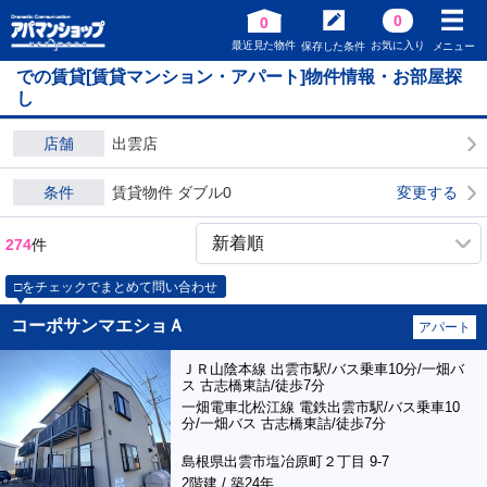
0
0
最近見た物件
お気に入り
保存した条件
メニュー
での賃貸[賃貸マンション・アパート]物件情報・お部屋探
し
店舗
出雲店
条件
賃貸物件 ダブル0
変更する
274
件
□をチェックでまとめて問い合わせ
コーポサンマエショＡ
アパート
ＪＲ山陰本線 出雲市駅/バス乗車10分/一畑バ
ス 古志橋東詰/徒歩7分
一畑電車北松江線 電鉄出雲市駅/バス乗車10
分/一畑バス 古志橋東詰/徒歩7分
島根県出雲市塩冶原町２丁目 9-7
2階建 / 築24年