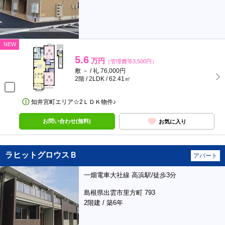
NEW
5.6
万円
（管理費等3,500円）
敷 － / 礼 76,000円
2階 / 2LDK / 62.41㎡
知井宮町エリア☆2ＬＤＫ物件♪
お問い合わせ(無料)
お気に入り
ラヒットグロウスＢ
アパート
一畑電車大社線 高浜駅/徒歩3分
島根県出雲市里方町 793
2階建 / 築6年