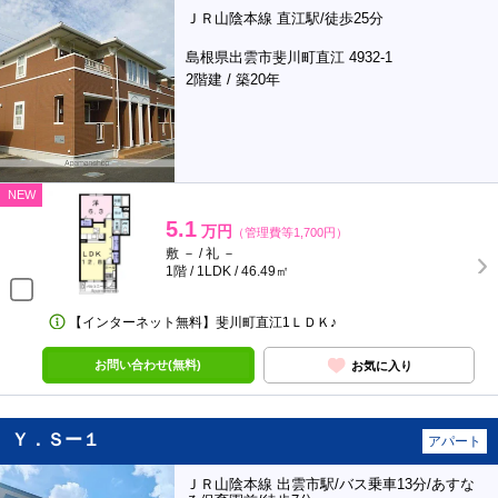
ＪＲ山陰本線 直江駅/徒歩25分
島根県出雲市斐川町直江 4932-1
2階建 / 築20年
NEW
5.1
万円
（管理費等1,700円）
敷 － / 礼 －
1階 / 1LDK / 46.49㎡
【インターネット無料】斐川町直江1ＬＤＫ♪
お問い合わせ(無料)
お気に入り
Ｙ．Ｓー１
アパート
ＪＲ山陰本線 出雲市駅/バス乗車13分/あすな