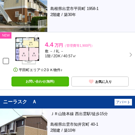
島根県出雲市平田町 1958-1
2階建 / 築30年
NEW
4.4
万円
（管理費等1,900円）
敷 － / 礼 －
1階 / 2DK / 40.57㎡
平田町エリア☆2ＤＫ物件♪
お問い合わせ(無料)
お気に入り
ニーラスク Ａ
アパート
ＪＲ山陰本線 西出雲駅/徒歩15分
島根県出雲市知井宮町 40-1
2階建 / 築10年