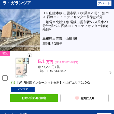
ラ・ガランジア
アパート
ＪＲ山陰本線 出雲市駅/バス乗車20分/一畑バ
ス 四絡コミュニティセンター前/徒歩6分
一畑電車北松江線 電鉄出雲市駅/バス乗車20
分/一畑バス 四絡コミュニティセンター前/徒
歩6分
島根県出雲市小山町 86
2階建 / 築5年
NEW
5.1
万円
（管理費等2,500円）
敷 57,200円 / 礼 －
1階 / 1LDK / 33.38㎡
【Wi-Fi対応インターネット無料】小山町エリア1LDK♪
パノラマ
お問い合わせ(無料)
お気に入り