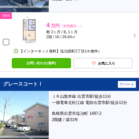
NEW
4
万円
（管理費等－）
敷 2ヶ月 / 礼 1ヶ月
2階 / 1K / 26.84㎡
【インターネット無料】塩冶原町2丁目1Ｋ物件♪
お問い合わせ(無料)
お気に入り
グレースコートⅠ
アパート
ＪＲ山陰本線 出雲市駅/徒歩11分
一畑電車北松江線 電鉄出雲市駅/徒歩12分
島根県出雲市塩冶町 1497-2
2階建 / 築31年