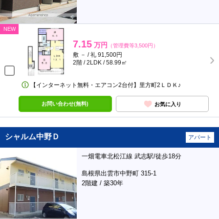
NEW
7.15
万円
（管理費等3,500円）
敷 － / 礼 91,500円
2階 / 2LDK / 58.99㎡
【インターネット無料・エアコン2台付】里方町2ＬＤＫ♪
お問い合わせ(無料)
お気に入り
シャルム中野Ｄ
アパート
一畑電車北松江線 武志駅/徒歩18分
島根県出雲市中野町 315-1
2階建 / 築30年