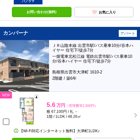
パノラマ
お問い合わせ(無料)
お気に入り
カンパーナ
アパート
ＪＲ山陰本線 出雲市駅/バス乗車10分/谷本ハ
イヤー 住宅下/徒歩7分
一畑電車北松江線 電鉄出雲市駅/バス乗車10
分/谷本ハイヤー 住宅下/徒歩7分
島根県出雲市大津町 1610-2
2階建 / 築6年
NEW
5.6
万円
（管理費等2,500円）
敷 67,100円 / 礼 －
1階 / 1LDK / 48.26㎡
【Wi-Fi対応インターネット無料】大津町1LDK♪