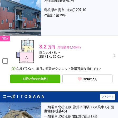
ろ保育園前/徒歩7分
島根県出雲市白枝町 207-10
2階建 / 築19年
NEW
3.2
万円
（管理費等3,500円）
敷 1ヶ月 / 礼 －
2階 / 1K / 32.01㎡
白枝町1K♪♪、毎月の家賃がクレジット決済可能な物件です♪
お問い合わせ(無料)
お気に入り
コーポＩＴＯＧＡＷＡ
アパート
一畑電車北松江線 雲州平田駅/バス乗車1分/図
書館前/徒歩6分
一畑電車北松江線 旅伏駅/徒歩17分