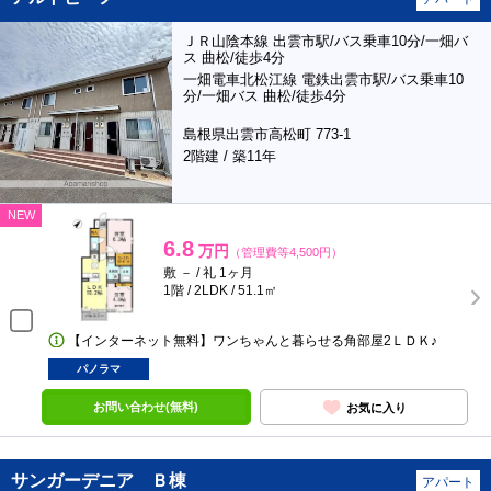
ＪＲ山陰本線 出雲市駅/バス乗車10分/一畑バ
ス 曲松/徒歩4分
一畑電車北松江線 電鉄出雲市駅/バス乗車10
分/一畑バス 曲松/徒歩4分
島根県出雲市高松町 773-1
2階建 / 築11年
NEW
6.8
万円
（管理費等4,500円）
敷 － / 礼 1ヶ月
1階 / 2LDK / 51.1㎡
【インターネット無料】ワンちゃんと暮らせる角部屋2ＬＤＫ♪
パノラマ
お問い合わせ(無料)
お気に入り
サンガーデニア Ｂ棟
アパート