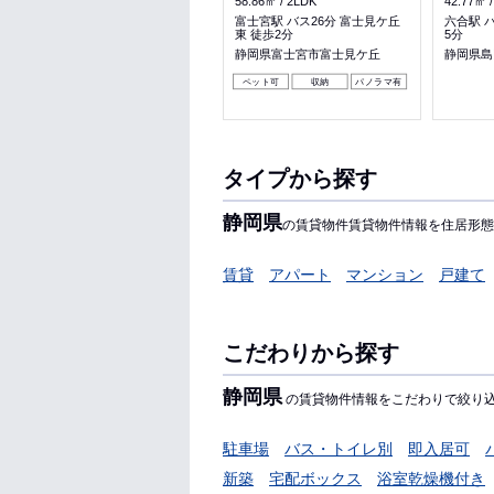
44.5㎡
1LDK
58.86㎡
2LDK
42.77㎡
浜松駅 徒歩56分
富士宮駅 バス26分 富士見ケ丘
六合駅 
東 徒歩2分
5分
静岡県浜松市中央区幸２丁目
静岡県富士宮市富士見ケ丘
静岡県島
ペット可
収納
パノラマ有
タイプから探す
静岡県
の賃貸物件賃貸物件情報を住居形態
賃貸
アパート
マンション
戸建て
こだわりから探す
静岡県
の賃貸物件情報をこだわりで絞り
駐車場
バス・トイレ別
即入居可
新築
宅配ボックス
浴室乾燥機付き