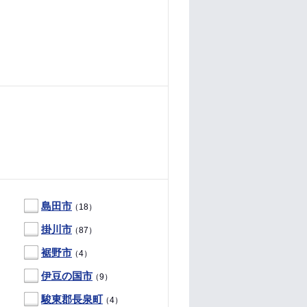
島田市
（18）
掛川市
（87）
裾野市
（4）
伊豆の国市
（9）
駿東郡長泉町
（4）