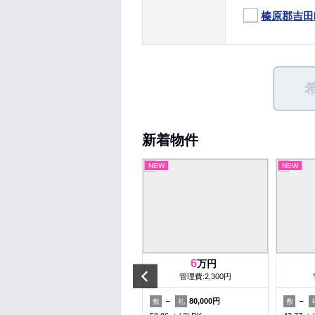
榛原郡吉田
新着物件
NEW
NEW
NEW
4.4
6
万円
万円
Prev
管理費:2,000円
管理費:2,300円
1ヶ月
－
－
80,000円
－
敷
礼
敷
礼
敷