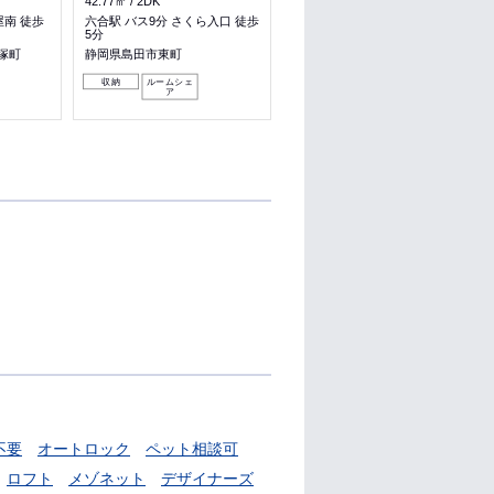
42.77㎡
2DK
38.01㎡
1LDK
屋南 徒歩
六合駅 バス9分 さくら入口 徒歩
富士宮駅 バス15分 蜂ケ戸 徒歩
5分
5分
塚町
静岡県島田市東町
静岡県富士宮市大岩
収納
ルームシェ
料理が楽
収納
ア
不要
オートロック
ペット相談可
ロフト
メゾネット
デザイナーズ