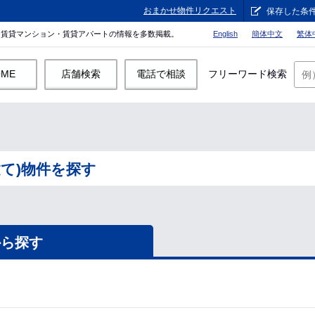
おまかせ物件リクエスト
保存した条
。賃貸マンション・賃貸アパートの情報を多数掲載。
English
簡体中文
繁体
OME
店舗検索
電話で相談
フリーワード検索
て)物件を探す
から探す