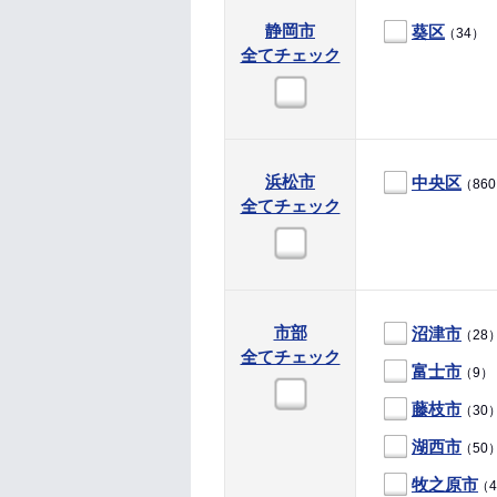
静岡市
葵区
（34）
全てチェック
浜松市
中央区
（86
全てチェック
市部
沼津市
（28
全てチェック
富士市
（9）
藤枝市
（30
湖西市
（50
牧之原市
（