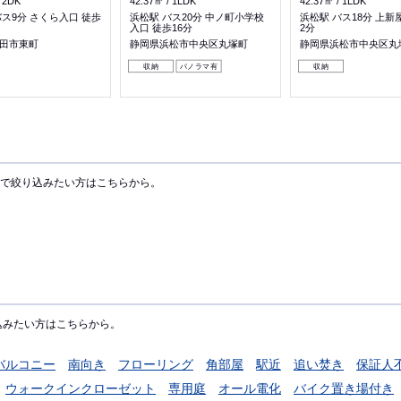
2DK
42.37㎡
1LDK
42.37㎡
1LDK
バス9分 さくら入口 徒歩
浜松駅 バス20分 中ノ町小学校
浜松駅 バス18分 上新
入口 徒歩16分
2分
田市東町
静岡県浜松市中央区丸塚町
静岡県浜松市中央区丸
収納
パノラマ有
収納
で絞り込みたい方はこちらから。
込みたい方はこちらから。
バルコニー
南向き
フローリング
角部屋
駅近
追い焚き
保証人
ウォークインクローゼット
専用庭
オール電化
バイク置き場付き