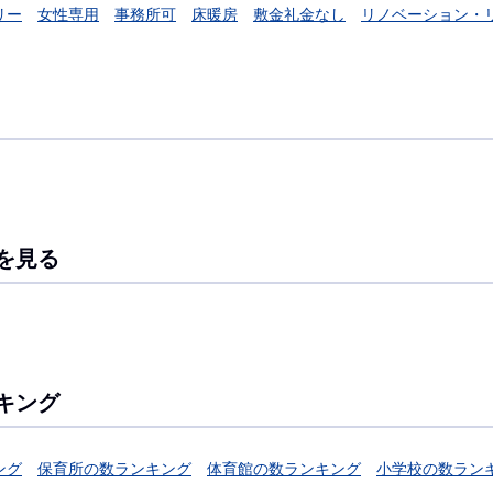
リー
女性専用
事務所可
床暖房
敷金礼金なし
リノベーション・
を見る
キング
ング
保育所の数ランキング
体育館の数ランキング
小学校の数ラン