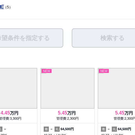
町
（5）
希望条件を指定する
検索する
NEW
NEW
4.45
5.45
5.45
万円
万円
万円
管理費:3,300円
管理費:2,300円
管理費:2,300
－
－
64,500円
－
64,500円
礼
敷
礼
敷
礼