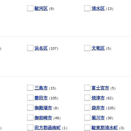
駿河区
清水区
（9）
（13）
浜名区
天竜区
0）
（107）
（5）
三島市
富士宮市
）
（15）
（5）
磐田市
焼津市
（105）
（62）
御殿場市
袋井市
）
（8）
（105）
御前崎市
菊川市
）
（48）
（30）
田方郡函南町
駿東郡清水町
4）
（1）
（3）