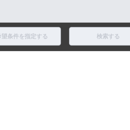
希望条件を指定する
検索する
県
福島県
東京都
神奈川県
埼玉県
千葉県
茨城県
栃木県
群馬県
新潟県
県
滋賀県
奈良県
和歌山県
鳥取県
島根県
岡山県
広島県
山口県
徳島県
ちょこポストします
お友だちになってね！
最新映像をお届
式アカウント
LINE公式アカウント
公式Youtube
トポリシー
プライバシーポリシー
ソーシャルメディアポリシー
リンク