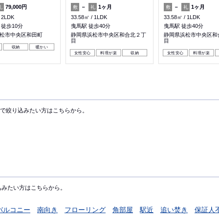
79,000円
－
1ヶ月
－
1ヶ月
礼
敷
礼
敷
礼
2LDK
33.58㎡
1LDK
33.58㎡
1LDK
 徒歩10分
曳馬駅 徒歩40分
曳馬駅 徒歩40分
松市中央区和田町
静岡県浜松市中央区和合北２丁
静岡県浜松市中央区和
目
目
収納
暖かい
女性安心
料理が楽
収納
女性安心
料理が楽
で絞り込みたい方はこちらから。
込みたい方はこちらから。
バルコニー
南向き
フローリング
角部屋
駅近
追い焚き
保証人