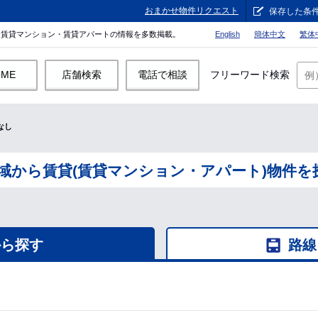
おまかせ物件リクエスト
保存した条
。賃貸マンション・賃貸アパートの情報を多数掲載。
English
簡体中文
繁体
OME
店舗検索
電話で相談
フリーワード検索
なし
域から賃貸(賃貸マンション・アパート)物件を
から探す
路線