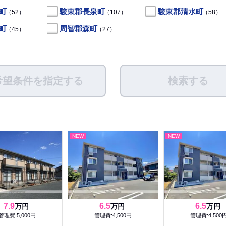
町
駿東郡長泉町
駿東郡清水町
（52）
（107）
（58）
町
周智郡森町
（45）
（27）
希望条件を指定する
検索する
NEW
NEW
7.9
6.5
6.5
万円
万円
万円
管理費:5,000円
管理費:4,500円
管理費:4,500