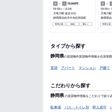
－
81,500円
－
79,000円
－
敷
礼
敷
礼
敷
31.8㎡
1K
59.58㎡
2LDK
59.58㎡
静岡駅 バス15分 有明町南 徒歩
天竜川駅 徒歩10分
天竜川駅
10分
静岡県浜松市中央区和田町
静岡県浜
静岡県静岡市駿河区豊田２丁目
料理が楽
収納
暖かい
料理が楽
女性安心
料理が楽
収納
タイプから探す
静岡県
の賃貸物件賃貸物件情報を住居形態
賃貸
アパート
マンション
戸建て
こだわりから探す
静岡県
の賃貸物件情報をこだわりで絞り
駐車場
バス・トイレ別
即入居可