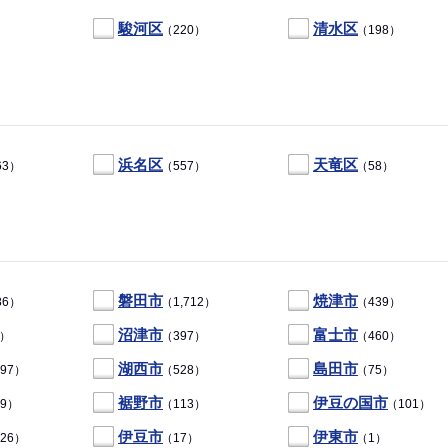
駿河区
清水区
（220）
（198）
浜名区
天竜区
63）
（557）
（58）
磐田市
焼津市
86）
（1,712）
（439）
沼津市
富士市
6）
（397）
（460）
湖西市
島田市
97）
（528）
（75）
裾野市
伊豆の国市
9）
（113）
（101）
伊豆市
伊東市
26）
（17）
（1）