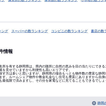
ング
保育所の数ランキング
体育館の数ランキング
小学校の数ラン
キング
スーパーの数ランキング
コンビニの数ランキング
書店の数
件情報
名所を有する静岡県は、県内の随所に自然の恵みを目の当たりにできる
展を見せていますから利便性も高いエリアです。
す方は多いと思いますが、静岡県の場合もっとも物件数の豊富な静岡市の
ています。ルームシェア物件や敷金礼金なし住宅も豊富にありますから自
も最低限で済みますし、その分を家電などに充てることもできるでしょ
静岡