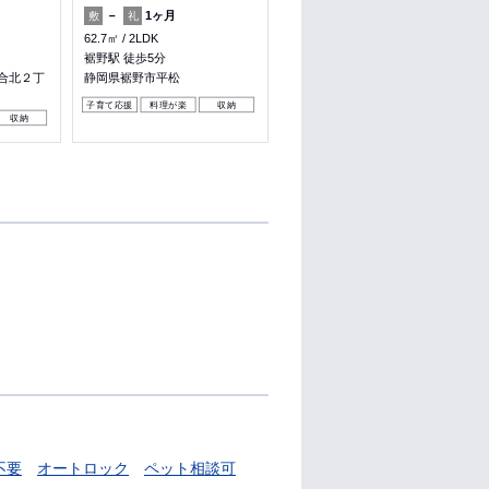
－
1ヶ月
－
1ヶ月
敷
礼
敷
礼
62.7㎡
2LDK
41㎡
1LDK
裾野駅 徒歩5分
長泉なめり駅 徒歩11分
合北２丁
静岡県裾野市平松
静岡県裾野市伊豆島田
子育て応援
料理が楽
収納
子育て応援
料理が楽
収納
収納
不要
オートロック
ペット相談可