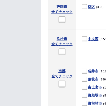
静岡市
葵区
（382）
全てチェック
浜松市
中央区
（6,5
全てチェック
市部
袋井市
（1,1
全てチェック
藤枝市
（29
富士宮市
（1
御殿場市
（5
御前崎市
（4