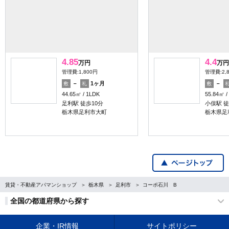
4.85
4.4
万円
万円
管理費:1,800円
管理費:2,
－
1ヶ月
－
敷
礼
敷
44.65㎡
1LDK
55.84㎡
足利駅 徒歩10分
小俣駅 徒
栃木県足利市大町
栃木県足
賃貸・不動産アパマンショップ
栃木県
足利市
コーポ石川 Β
全国の都道府県から探す
企業・IR情報
サイトポリシー