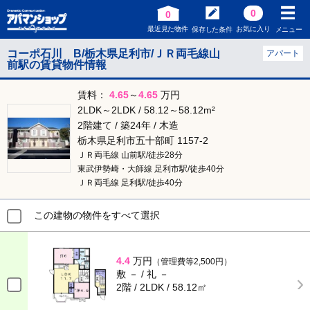
0
0
最近見た物件
お気に入り
保存した条件
メニュー
コーポ石川 Β/栃木県足利市/ＪＲ両毛線山
アパート
前駅の賃貸物件情報
賃料：
4.65
～
4.65
万円
2LDK～2LDK / 58.12～58.12m²
2階建て / 築24年 / 木造
栃木県足利市五十部町 1157-2
ＪＲ両毛線 山前駅/徒歩28分
東武伊勢崎・大師線 足利市駅/徒歩40分
ＪＲ両毛線 足利駅/徒歩40分
この建物の物件をすべて選択
4.4
万円
（管理費等2,500円）
敷 － / 礼 －
2階 / 2LDK / 58.12㎡