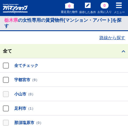
0
0
最近見た物件
お気に入り
保存した条件
メニュー
栃木県
の女性専用の賃貸物件[マンション・アパート]を探
す
路線から探す
全て
全てチェック
宇都宮市
（9）
小山市
（0）
足利市
（1）
那須塩原市
（0）