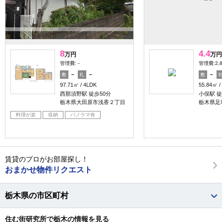
8
4.4
万円
万円
管理費:－
管理費:2,
－
－
－
敷
礼
敷
97.71㎡
4LDK
55.84㎡
西那須野駅 徒歩50分
小俣駅 徒
栃木県大田原市浅香２丁目
栃木県足
料理が楽
収納
パノラマ有
賃貸のプロがお部屋探し！
おまかせ物件リクエスト
栃木県の市区町村
住む街研究所で栃木の情報を見る