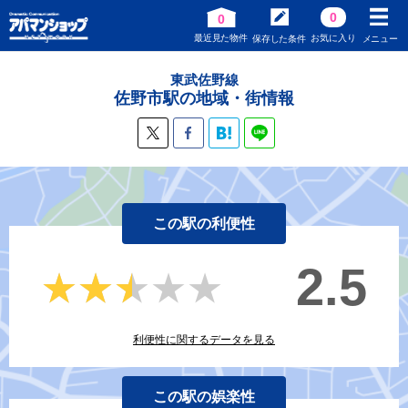
0
0
最近見た物件
お気に入り
保存した条件
メニュー
東武佐野線
佐野市駅の地域・街情報
この駅の利便性
2.5
★★★★★
★★★★★
利便性に関するデータを見る
この駅の娯楽性