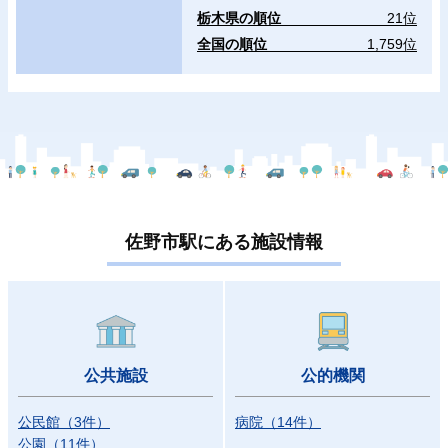
栃木県の順位
21位
全国の順位
1,759位
佐野市駅にある施設情報
公共施設
公的機関
公民館
（
3
件
）
病院
（
14
件
）
公園
（
11
件
）