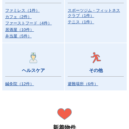
ファミレス
（
1
件
）
スポーツジム・フィットネス
クラブ
（
1
件
）
カフェ
（
2
件
）
テニス
（
1
件
）
ファーストフード
（
4
件
）
居酒屋
（
10
件
）
弁当屋
（
5
件
）
ヘルスケア
その他
鍼灸院
（
12
件
）
避難場所
（
6
件
）
新着物件