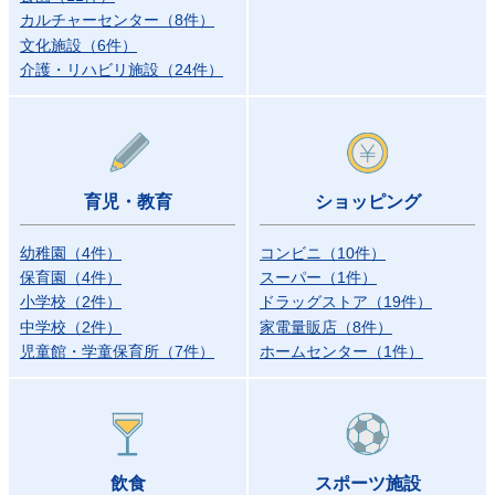
カルチャーセンター
（
8
件
）
文化施設
（
6
件
）
介護・リハビリ施設
（
24
件
）
育児・教育
ショッピング
幼稚園
（
4
件
）
コンビニ
（
10
件
）
保育園
（
4
件
）
スーパー
（
1
件
）
小学校
（
2
件
）
ドラッグストア
（
19
件
）
中学校
（
2
件
）
家電量販店
（
8
件
）
児童館・学童保育所
（
7
件
）
ホームセンター
（
1
件
）
飲食
スポーツ施設