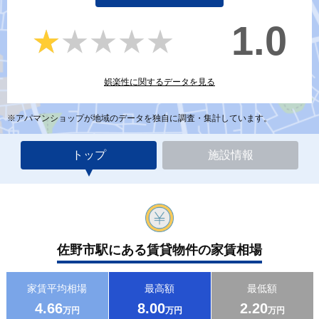
1.0
★★★★★
★★★★★
娯楽性に関するデータを見る
※アパマンショップが地域のデータを独自に調査・集計しています。
トップ
施設情報
佐野市駅にある賃貸物件の家賃相場
家賃平均相場
最高額
最低額
4.66
8.00
2.20
万円
万円
万円