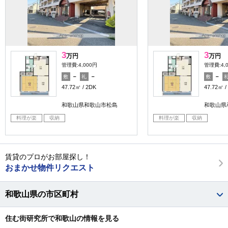
3
3
万円
万円
管理費:4,000円
管理費:4,
－
－
－
敷
礼
敷
47.72㎡
2DK
47.72㎡
和歌山県和歌山市松島
和歌山県
料理が楽
収納
料理が楽
収納
賃貸のプロがお部屋探し！
おまかせ物件リクエスト
和歌山県の市区町村
住む街研究所で和歌山の情報を見る