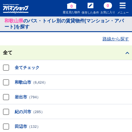
0
0
最近見た物件
お気に入り
保存した条件
メニュー
和歌山県
のバス・トイレ別の賃貸物件[マンション・アパ
ート]を探す
路線から探す
全て
全てチェック
和歌山市
（6,424）
岩出市
（794）
紀の川市
（285）
田辺市
（132）