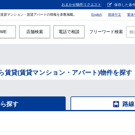
おまかせ物件リクエスト
保存した条
。賃貸マンション・賃貸アパートの情報を多数掲載。
English
簡体中文
繁体
OME
店舗検索
電話で相談
フリーワード検索
ら賃貸(賃貸マンション・アパート)物件を探す
から探す
路線