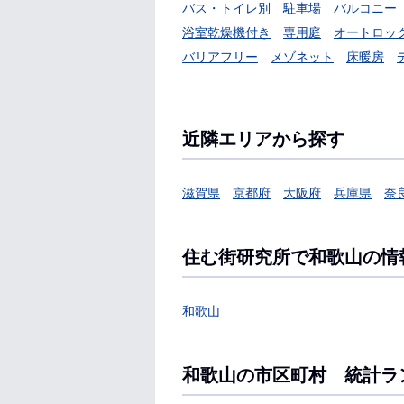
バス・トイレ別
駐車場
バルコニー
浴室乾燥機付き
専用庭
オートロッ
バリアフリー
メゾネット
床暖房
近隣エリアから探す
滋賀県
京都府
大阪府
兵庫県
奈
住む街研究所で和歌山の情
和歌山
和歌山の市区町村 統計ラ