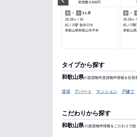
管理費:1,000円
管理費:4,500円
－
－
－
1ヶ月
－
敷
礼
敷
礼
敷
45㎡
1LDK
20.28㎡
1K
20.28㎡
紀伊駅 徒歩17分
紀ノ川駅 徒歩11分
紀ノ川駅
和歌山県和歌山市上野
和歌山県和歌山市平井
和歌山県
ペット可
タイプから探す
和歌山県
の賃貸物件賃貸物件情報を住居
賃貸
アパート
マンション
戸建て
こだわりから探す
和歌山県
の賃貸物件情報をこだわりで絞