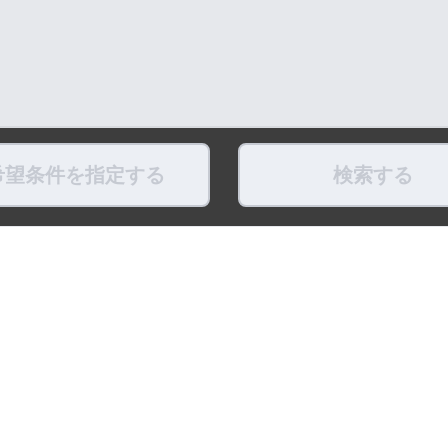
希望条件を指定する
検索する
県
福島県
東京都
神奈川県
埼玉県
千葉県
茨城県
栃木県
群馬県
新潟県
県
滋賀県
奈良県
和歌山県
鳥取県
島根県
岡山県
広島県
山口県
徳島県
ちょこポストします
お友だちになってね！
最新映像をお届
式アカウント
LINE公式アカウント
公式Youtube