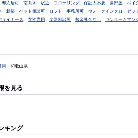
即入居可
南向き
駅近
フローリング
保証人不要
角部屋
バイ
ク
新築
ペット相談可
ロフト
事務所可
ウォークインクローゼッ
デザイナーズ
女性専用
楽器相談可
敷金礼金なし
ワンルームマン
良県
和歌山県
報を見る
ンキング