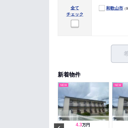
全て
和歌山市
（
チェック
新着物件
NEW
NEW
NEW
3.4
4.3
万円
万円
Prev