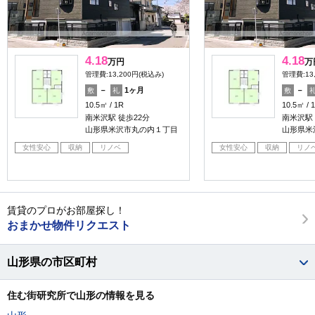
4.18
4.18
万円
万
管理費:13,200円(税込み)
管理費:13
－
1ヶ月
－
敷
礼
敷
10.5㎡
1R
10.5㎡
南米沢駅 徒歩22分
南米沢駅 
山形県米沢市丸の内１丁目
山形県米
女性安心
収納
リノベ
女性安心
収納
リノ
賃貸のプロがお部屋探し！
おまかせ物件リクエスト
山形県の市区町村
住む街研究所で山形の情報を見る