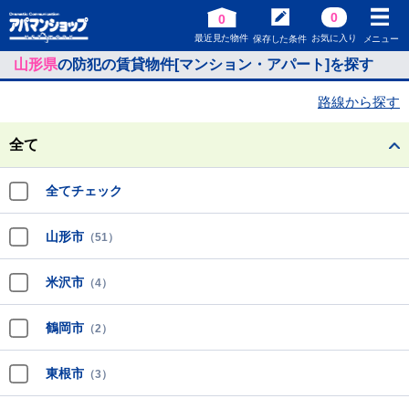
0
0
最近見た物件
お気に入り
保存した条件
メニュー
山形県
の防犯の賃貸物件[マンション・アパート]を探す
路線から探す
全て
全てチェック
山形市
（51）
米沢市
（4）
鶴岡市
（2）
東根市
（3）