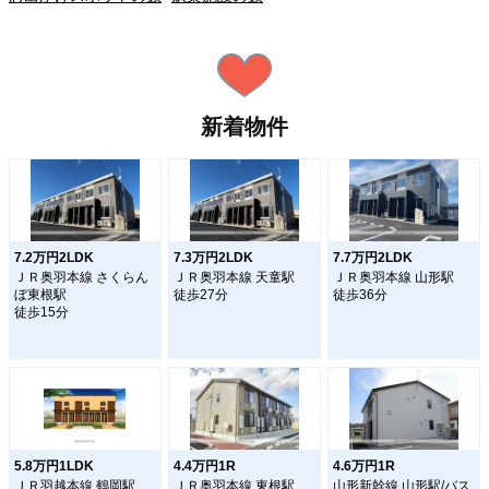
新着物件
7.2万円2LDK
7.3万円2LDK
7.7万円2LDK
ＪＲ奥羽本線 さくらん
ＪＲ奥羽本線 天童駅
ＪＲ奥羽本線 山形駅
ぼ東根駅
徒歩27分
徒歩36分
徒歩15分
5.8万円1LDK
4.4万円1R
4.6万円1R
ＪＲ羽越本線 鶴岡駅
ＪＲ奥羽本線 東根駅
山形新幹線 山形駅/バス