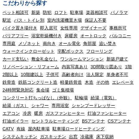
こだわりから探す
ペット相談可
新築
防犯
ロフト
駐車場
楽器相談可
パノラマ
駅近
バス・トイレ別
室内洗濯機置き場
保証人不要
バイク置き場付き
即入居可
女性専用
デザイナーズ
事務所可
バリアフリー
浴室乾燥機付き
床暖房
オートロック
バルコニー
専用庭
メゾネット
南向き
オール電化
角部屋
追い焚き
ウォークインクローゼット
宅配ボックス
フローリング
カード支払い
敷金礼金なし
ワンルームマンション
新築戸建て
リノベーション・リフォーム
内装写真あり
3D間取り図あり
1階
2階以上
10階建以上
子供可
高齢者向け
法人限定
単身者不可
鉄骨造
鉄筋コンクリート造
軽量鉄骨造
木造
その他
エレベータ
24時間緊急対応
集会場
ゴミ集積場
コンクリート打ちっぱなし（外観）
駐輪場
給湯（電気）
給湯（ガス）
シャワー
専用浴室
シャンプードレッサー
エアコン
冷房
暖房
ガスファンヒーター
灯油ファンヒーター
灯油ボイラー
セントラルヒーティング
BSアンテナ
CSアンテナ
CATV
有線
屋内駐車場
駐車場ロードヒーティング
システムキッチン
ガスキッチン
出窓
冷蔵庫
床下収納