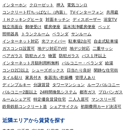
インターホン
クローゼット
押入
電気コンロ
コンクリート打ちっぱなし（内装）
TVインターフォン
共用庭
ＩＨクッキングヒータ
対面キッチン
ディスポーザー
浴室TV
独立洗面台
郵便受け
暖房便座
温水洗浄暖房便座
ベッド
照明器具
トランクルーム
ベランダ
サンルーム
インターネット対応
光ファイバー
駐車場2台可
自走式駐車場
ガスコンロ設置可
地デジ対応TV付
地デジ対応
二重サッシ
ペアガラス
防犯カメラ
物置
防犯ガラス
バス１坪以上
インターネット月額利用料無料
バルコニー・ベランダ
給湯
コンロ2口以上
シューズボックス
日当たり良好
閑静な住宅街
タイル貼り
家具付き
食器洗い乾燥機
管理人あり
ディンプルキー
分譲賃貸
タワーマンション
ルーフバルコニー
バルコニー2面以上
24時間換気システム
都市ガス
プロパンガス
ルームシェア可
特定優良賃貸住宅
二人入居可
マンスリー可
鉄骨鉄筋コンクリート造
シェアサイクル
初期費用カード決済可
近隣エリアから賃貸を探す