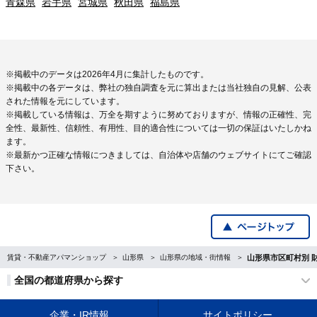
青森県
岩手県
宮城県
秋田県
福島県
※掲載中のデータは2026年4月に集計したものです。
※掲載中の各データは、弊社の独自調査を元に算出または当社独自の見解、公表
された情報を元にしています。
※掲載している情報は、万全を期すように努めておりますが、情報の正確性、完
全性、最新性、信頼性、有用性、目的適合性については一切の保証はいたしかね
ます。
※最新かつ正確な情報につきましては、自治体や店舗のウェブサイトにてご確認
下さい。
賃貸・不動産アパマンショップ
山形県
山形県の地域・街情報
山形県市区町村別 
全国の都道府県から探す
企業・IR情報
サイトポリシー