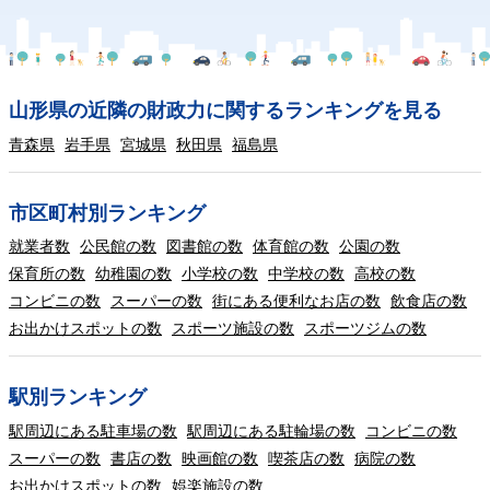
山形県の近隣の財政力に関するランキングを見る
青森県
岩手県
宮城県
秋田県
福島県
市区町村別ランキング
就業者数
公民館の数
図書館の数
体育館の数
公園の数
保育所の数
幼稚園の数
小学校の数
中学校の数
高校の数
コンビニの数
スーパーの数
街にある便利なお店の数
飲食店の数
お出かけスポットの数
スポーツ施設の数
スポーツジムの数
駅別ランキング
駅周辺にある駐車場の数
駅周辺にある駐輪場の数
コンビニの数
スーパーの数
書店の数
映画館の数
喫茶店の数
病院の数
お出かけスポットの数
娯楽施設の数