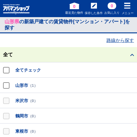
0
0
最近見た物件
お気に入り
保存した条件
メニュー
山形県
の新築戸建ての賃貸物件[マンション・アパート]を
探す
路線から探す
全て
全てチェック
山形市
（1）
米沢市
（0）
鶴岡市
（0）
東根市
（0）