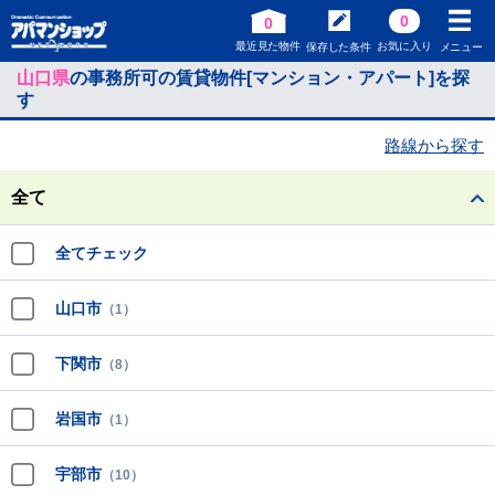
0
0
最近見た物件
お気に入り
保存した条件
メニュー
山口県
の事務所可の賃貸物件[マンション・アパート]を探
す
路線から探す
全て
全てチェック
山口市
（1）
下関市
（8）
岩国市
（1）
宇部市
（10）