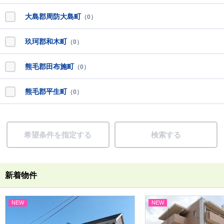
大島郡周防大島町
（0）
玖珂郡和木町
（0）
熊毛郡田布施町
（0）
熊毛郡平生町
（0）
希望条件を指定する
検索する
新着物件
NEW
NEW