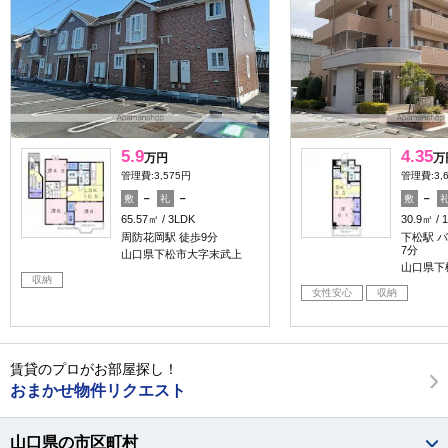
5.9
4.35
万円
万
管理費:3,575円
管理費:3,
－
－
－
敷
礼
敷
65.57㎡
3LDK
30.9㎡
周防花岡駅 徒歩9分
下松駅 バ
7分
山口県下松市大字末武上
山口県下
収納
女性安心
収納
賃貸のプロがお部屋探し！
おまかせ物件リクエスト
山口県の市区町村