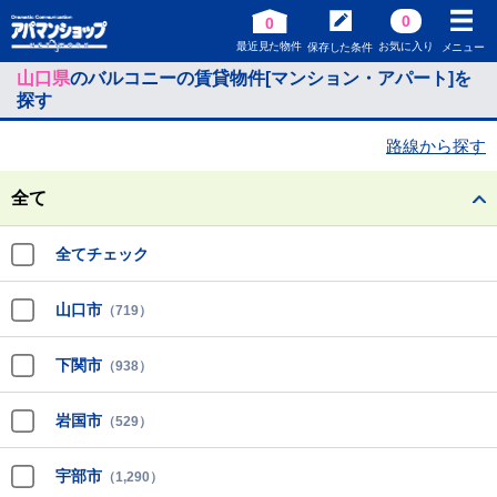
0
0
最近見た物件
お気に入り
保存した条件
メニュー
山口県
のバルコニーの賃貸物件[マンション・アパート]を
探す
路線から探す
全て
全てチェック
山口市
（719）
下関市
（938）
岩国市
（529）
宇部市
（1,290）