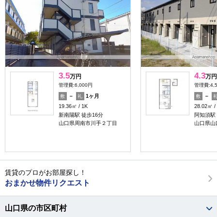
3.5
4.3
万円
万円
管理費:6,000円
管理費:4,
－
1ヶ月
－
敷
礼
敷
19.36㎡
1K
28.02㎡
新南陽駅 徒歩16分
阿知須駅 
山口県周南市川手２丁目
山口県山
賃貸のプロがお部屋探し！
おまかせ物件リクエスト
山口県の市区町村