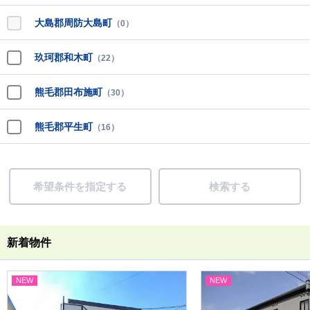
大島郡周防大島町
（0）
玖珂郡和木町
（22）
熊毛郡田布施町
（30）
熊毛郡平生町
（16）
希望条件を指定する
検索する
新着物件
NEW
NEW