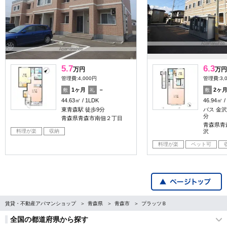
5.7
6.3
万円
万円
管理費:4,000円
管理費:3,
1ヶ月
－
2ヶ
敷
礼
敷
44.63㎡
1LDK
46.94㎡
東青森駅 徒歩9分
バス 金沢
分
青森県青森市南佃２丁目
青森県青
料理が楽
収納
沢
料理が楽
ペット可
賃貸・不動産アパマンショップ
青森県
青森市
プラッツＢ
全国の都道府県から探す