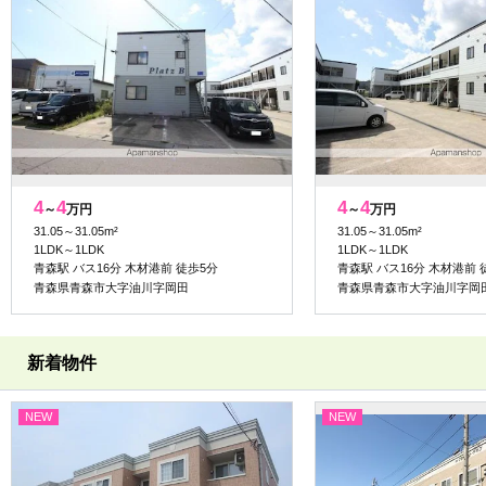
4
4
4
4
～
万円
～
万円
31.05～31.05m²
31.05～31.05m²
1LDK～1LDK
1LDK～1LDK
青森駅 バス16分 木材港前 徒歩5分
青森駅 バス16分 木材港前 
青森県青森市大字油川字岡田
青森県青森市大字油川字岡
新着物件
NEW
NEW