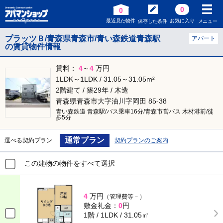
0
0
最近見た物件
お気に入り
保存した条件
メニュー
プラッツＢ/青森県青森市/青い森鉄道青森駅
アパート
の賃貸物件情報
賃料：
4
～
4
万円
1LDK～1LDK / 31.05～31.05m²
2階建て / 築29年 / 木造
青森県青森市大字油川字岡田 85-38
青い森鉄道 青森駅/バス乗車16分/青森市営バス 木材港前/徒
歩5分
通常プラン
選べる契約プラン
契約プランのご案内
この建物の物件をすべて選択
4
万円
（管理費等－）
敷金礼金：
0
円
1階 / 1LDK / 31.05㎡