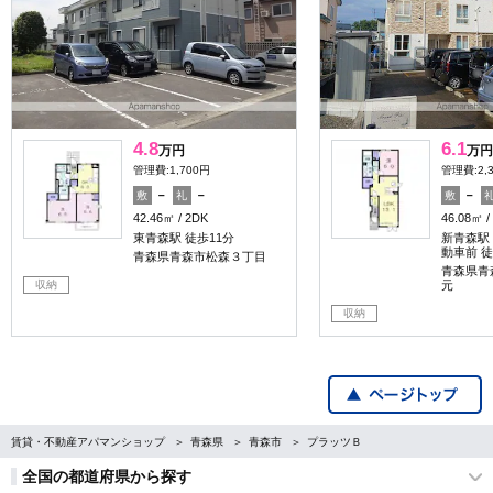
4.8
6.1
万円
万円
管理費:1,700円
管理費:2,
－
－
－
敷
礼
敷
42.46㎡
2DK
46.08㎡
東青森駅 徒歩11分
新青森駅
動車前 徒
青森県青森市松森３丁目
青森県青
収納
元
収納
賃貸・不動産アパマンショップ
青森県
青森市
プラッツＢ
全国の都道府県から探す