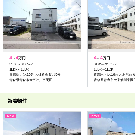
4
4
4
4
～
万円
～
万円
31.05～31.05m²
31.05～31.05m²
1LDK～1LDK
1LDK～1LDK
青森駅 バス16分 木材港前 徒歩5分
青森駅 バス16分 木材港前 
青森県青森市大字油川字岡田
青森県青森市大字油川字岡
新着物件
NEW
NEW