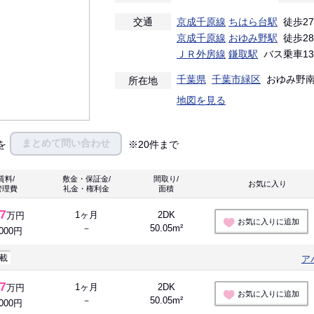
交通
京成千原線
ちはら台駅
徒歩2
京成千原線
おゆみ野駅
徒歩2
ＪＲ外房線
鎌取駅
バス乗車13
千葉県
千葉市緑区
おゆみ野南６
所在地
地図を見る
まとめて問い合わせ
を
※20件まで
賃料/
敷金・保証金/
間取り/
お気に入り 
管理費
礼金・権利金
面積
.7
1ヶ月
2DK
万円
お気に入りに追加
－
50.05m²
,000円
載
ア
.7
1ヶ月
2DK
万円
お気に入りに追加
－
50.05m²
,000円