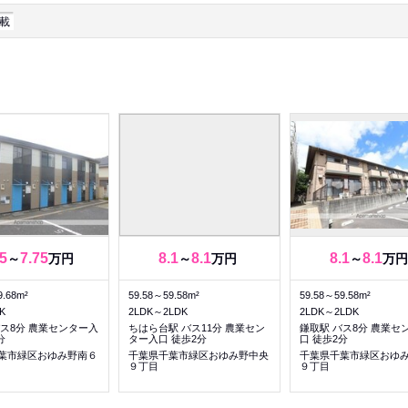
載
5
7.75
8.1
8.1
8.1
8.1
～
万円
～
万円
～
万円
9.68m²
59.58～59.58m²
59.58～59.58m²
K
2LDK～2LDK
2LDK～2LDK
バス8分 農業センター入
ちはら台駅 バス11分 農業セン
鎌取駅 バス8分 農業セ
分
ター入口 徒歩2分
口 徒歩2分
葉市緑区おゆみ野南６
千葉県千葉市緑区おゆみ野中央
千葉県千葉市緑区おゆ
９丁目
９丁目