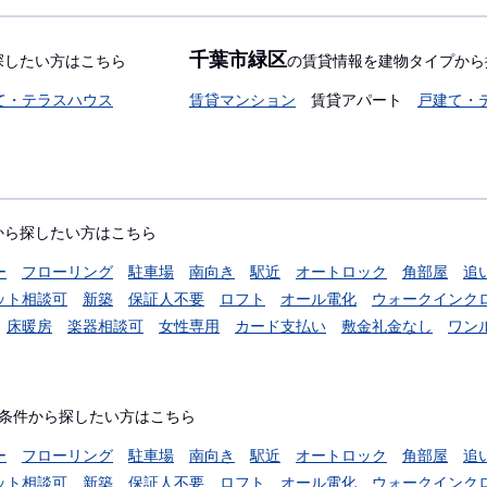
千葉市緑区
探したい方はこちら
の賃貸情報を建物タイプから
て・テラスハウス
賃貸マンション
賃貸アパート
戸建て・
から探したい方はこちら
ー
フローリング
駐車場
南向き
駅近
オートロック
角部屋
追
ット相談可
新築
保証人不要
ロフト
オール電化
ウォークインク
床暖房
楽器相談可
女性専用
カード支払い
敷金礼金なし
ワン
条件から探したい方はこちら
ー
フローリング
駐車場
南向き
駅近
オートロック
角部屋
追
ット相談可
新築
保証人不要
ロフト
オール電化
ウォークインク