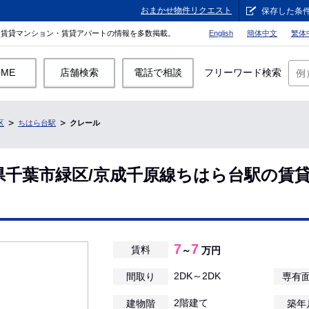
おまかせ物件リクエスト
保存した条
。賃貸マンション・賃貸アパートの情報を多数掲載。
English
簡体中文
繁体
OME
店舗検索
電話で相談
フリーワード検索
区
ちはら台駅
クレール
県千葉市緑区/京成千原線ちはら台駅の賃
7
7
賃料
～
万円
2DK～2DK
間取り
専有
2階建て
建物階
築年