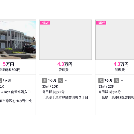
NEW
NEW
5
4.3
4.3
万円
万円
万円
管理費:5,500円
管理費:－
管理費:－
1ヶ月
1ヶ月
－
1ヶ月
－
礼
敷
礼
敷
礼
1K
33㎡
2DK
33㎡
2DK
ス10分 南警察署入口
誉田駅 徒歩4分
誉田駅 徒歩4分
千葉県千葉市緑区誉田町２丁目
千葉県千葉市緑区誉田
葉市緑区おゆみ野中央