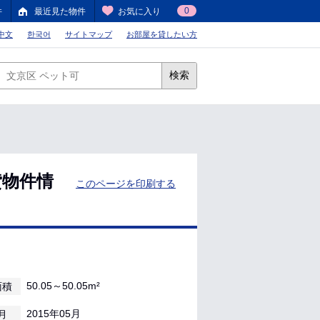
0
件
最近見た物件
お気に入り
中文
한국어
サイトマップ
お部屋を貸したい方
検索
貸物件情
このページを印刷する
50.05～50.05m²
面積
2015年05月
月