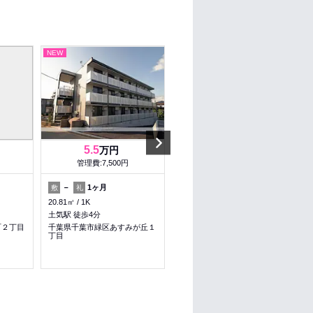
NEW
NEW
Next
5.5
5.5
万円
万円
管理費:7,500円
管理費:7,500円
－
1ヶ月
－
1ヶ月
敷
礼
敷
礼
20.81㎡
1K
20.81㎡
1K
土気駅 徒歩4分
土気駅 徒歩4分
町２丁目
千葉県千葉市緑区あすみが丘１
千葉県千葉市緑区あすみが丘１
丁目
丁目