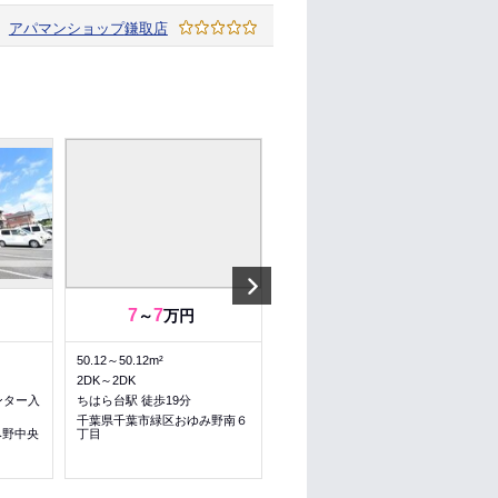
アパマンショップ
鎌取店
Next
7
7
7.2
7.2
～
万円
～
万円
50.12～50.12m²
53.48～53.48m²
2DK～2DK
2LDK～2LDK
ンター入
ちはら台駅 徒歩19分
おゆみ野駅 徒歩22分
千葉県千葉市緑区おゆみ野南６
千葉県千葉市緑区おゆみ野南６
み野中央
丁目
丁目