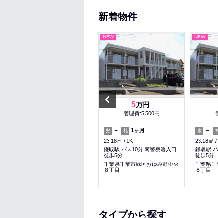
新着物件
NEW
NEW
NEW
Previous
7.4
5
万円
万円
管理費:6,000円
管理費:5,500円
1ヶ月
1ヶ月
－
1ヶ月
－
敷
礼
敷
礼
敷
45.9㎡
1LDK
23.18㎡
1K
23.18㎡
誉田駅 徒歩25分
鎌取駅 バス10分 南警察署入口
鎌取駅 バ
徒歩5分
徒歩5分
千葉県千葉市緑区誉田町１丁目
千葉県千葉市緑区おゆみ野中央
千葉県千
８丁目
８丁目
女性安心
料理が楽
ペット可
タイプから探す