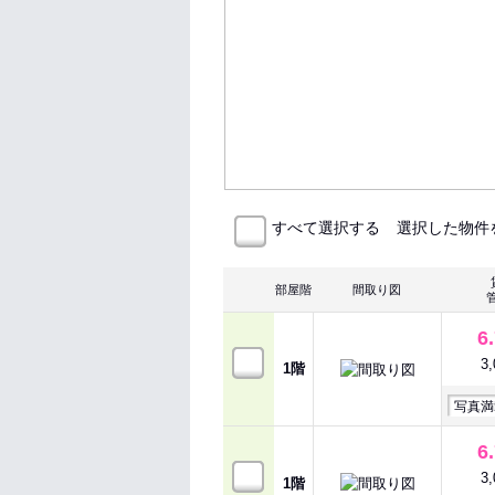
選択した物件
すべて選択する
部屋階
間取り図
6
3
1階
写真満
6
3
1階