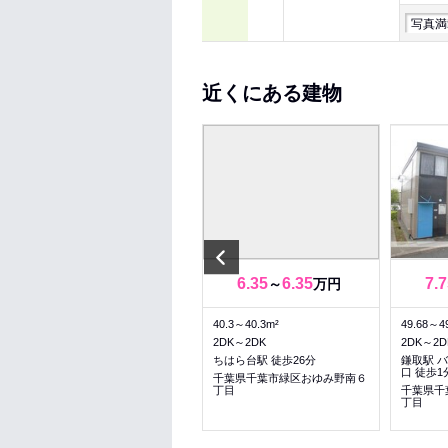
写真満
近くにある建物
Previous
10
10
6.35
6.35
7.7
～
万円
～
万円
55.33～55.33m²
40.3～40.3m²
49.68～4
2LDK～2LDK
2DK～2DK
2DK～2D
鎌取駅 徒歩26分
ちはら台駅 徒歩26分
鎌取駅 
口 徒歩1
千葉県千葉市緑区おゆみ野中央
千葉県千葉市緑区おゆみ野南６
７丁目
丁目
千葉県千
丁目