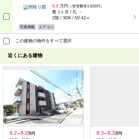
5.5
万円
（管理費等3,000円）
敷 1ヶ月 / 礼 －
2階 / 3DK / 50.42㎡
写真満載
エアコン
この建物の物件をすべて選択
近くにある建物
8.2
8.2
8.3
8.3
～
万円
～
万円