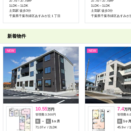
37.75～37.75m²
37.75～37.75m²
1LDK～1LDK
1LDK～1LDK
土気駅 徒歩3分
土気駅 徒歩3分
千葉県千葉市緑区あすみが丘１丁目
千葉県千葉市緑区あすみが
新着物件
NEW
NEW
10.55
7.4
万円
万円
管理費:3,500円
管理費:6,
－
1ヶ月
1ヶ
敷
礼
敷
71.07㎡
2LDK
45.9㎡