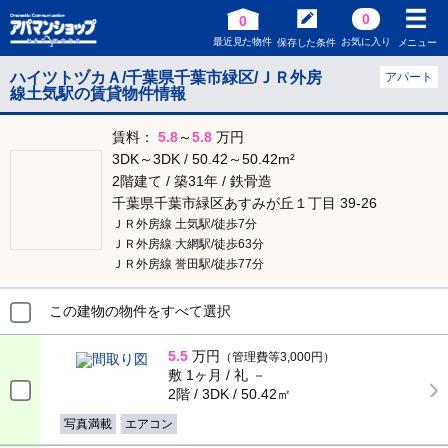
0
0
最近見た物件
お気に入り
保存した条件
メニュー
ハイツトヅカＡ/千葉県千葉市緑区/ＪＲ外房
アパート
線土気駅の賃貸物件情報
賃料：
5.8
～
5.8
万円
3DK～3DK / 50.42～50.42m²
2階建て / 築31年 / 鉄骨造
千葉県千葉市緑区あすみが丘１丁目 39-26
ＪＲ外房線 土気駅/徒歩7分
ＪＲ外房線 大網駅/徒歩63分
ＪＲ外房線 誉田駅/徒歩77分
この建物の物件をすべて選択
5.5
万円
（管理費等3,000円）
敷 1ヶ月 / 礼 －
2階 / 3DK / 50.42㎡
写真満載
エアコン