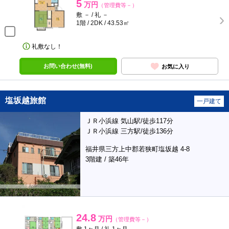
5
万円
（管理費等－）
敷 － / 礼 －
1階 / 2DK / 43.53㎡
礼敷なし！
お問い合わせ(無料)
お気に入り
塩坂越旅館
一戸建て
ＪＲ小浜線 気山駅/徒歩117分
ＪＲ小浜線 三方駅/徒歩136分
福井県三方上中郡若狭町塩坂越 4-8
3階建 / 築46年
24.8
万円
（管理費等－）