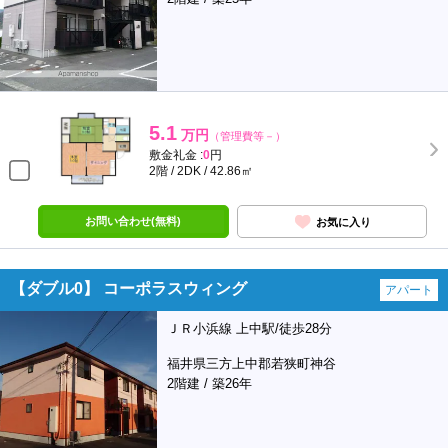
5.1
万円
（管理費等－）
敷金礼金 :
0
円
2階 / 2DK / 42.86㎡
お問い合わせ(無料)
お気に入り
【ダブル0】 コーポラスウィング
アパート
ＪＲ小浜線 上中駅/徒歩28分
福井県三方上中郡若狭町神谷
2階建 / 築26年