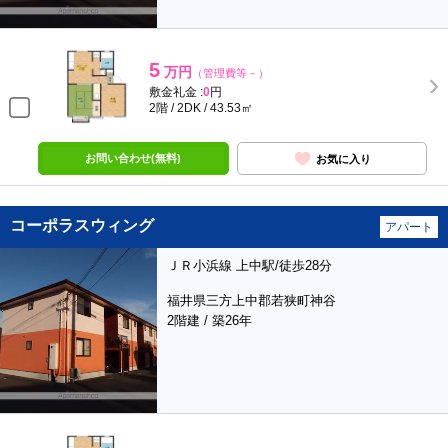
5
万円
（管理費等－）
敷金礼金 :
0
円
2階 / 2DK / 43.53㎡
お問い合わせ(無料)
お気に入り
コーポラスウィング
アパート
ＪＲ小浜線 上中駅/徒歩28分
福井県三方上中郡若狭町神谷
2階建 / 築26年