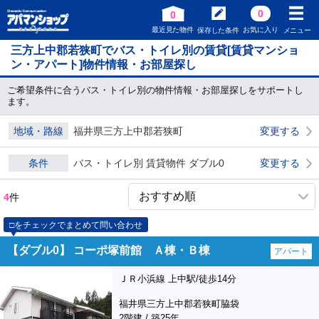
0
0
最近見た物件
お気に入り
保存した条件
メニュー
三方上中郡若狭町でバス・トイレ別の賃貸[賃貸マンショ
ン・アパート]物件情報・お部屋探し
ご希望条件に合うバス・トイレ別の物件情報・お部屋探しをサポートし
ます。
地域・路線
福井県三方上中郡若狭町
変更する
条件
バス・トイレ別 賃貸物件 ダブル0
変更する
4
件
□をチェックでまとめて問い合わせ
【ダブル0】 コーポ塚前館 Ａ棟・Ｂ棟
アパート
ＪＲ小浜線 上中駅/徒歩14分
福井県三方上中郡若狭町脇袋
2階建 / 築25年