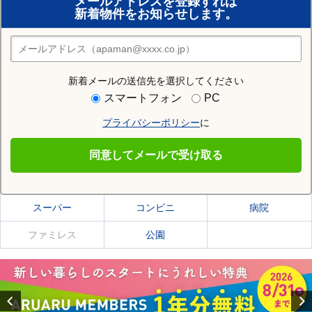
メールアドレスを登録すれば
おまかせ物件リクエスト
新着物件をお知らせします。
住みたい街の店舗を探す
店舗検索
新着メールの送信先を選択してください
住む街研究所で三方上中郡若狭町の情報を見る
スマートフォン
PC
プライバシーポリシー
に
三方上中郡若狭町
同意してメールで受け取る
三方上中郡若狭町の施設一覧
スーパー
コンビニ
病院
ファミレス
公園
Previous