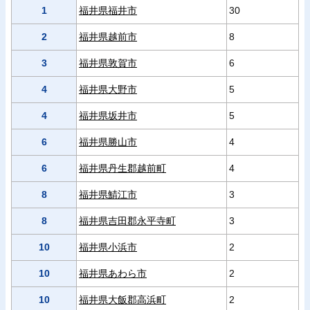
1
福井県福井市
30
2
福井県越前市
8
3
福井県敦賀市
6
4
福井県大野市
5
4
福井県坂井市
5
6
福井県勝山市
4
6
福井県丹生郡越前町
4
8
福井県鯖江市
3
8
福井県吉田郡永平寺町
3
10
福井県小浜市
2
10
福井県あわら市
2
10
福井県大飯郡高浜町
2