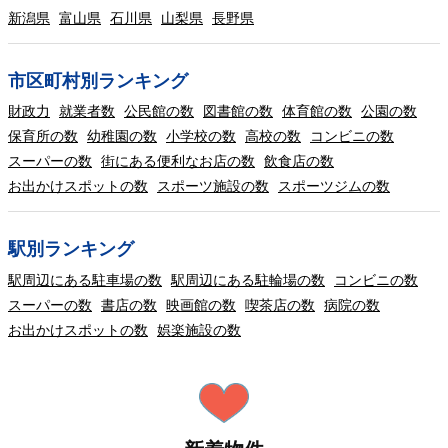
新潟県
富山県
石川県
山梨県
長野県
市区町村別ランキング
財政力
就業者数
公民館の数
図書館の数
体育館の数
公園の数
保育所の数
幼稚園の数
小学校の数
高校の数
コンビニの数
スーパーの数
街にある便利なお店の数
飲食店の数
お出かけスポットの数
スポーツ施設の数
スポーツジムの数
駅別ランキング
駅周辺にある駐車場の数
駅周辺にある駐輪場の数
コンビニの数
スーパーの数
書店の数
映画館の数
喫茶店の数
病院の数
お出かけスポットの数
娯楽施設の数