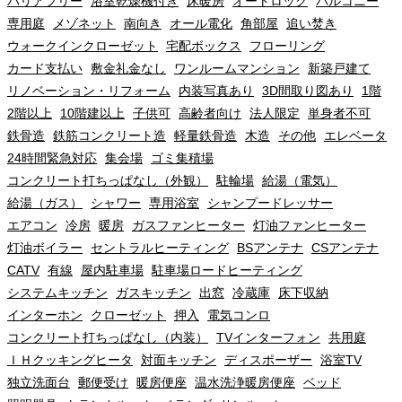
バリアフリー
浴室乾燥機付き
床暖房
オートロック
バルコニー
専用庭
メゾネット
南向き
オール電化
角部屋
追い焚き
ウォークインクローゼット
宅配ボックス
フローリング
カード支払い
敷金礼金なし
ワンルームマンション
新築戸建て
リノベーション・リフォーム
内装写真あり
3D間取り図あり
1階
2階以上
10階建以上
子供可
高齢者向け
法人限定
単身者不可
鉄骨造
鉄筋コンクリート造
軽量鉄骨造
木造
その他
エレベータ
24時間緊急対応
集会場
ゴミ集積場
コンクリート打ちっぱなし（外観）
駐輪場
給湯（電気）
給湯（ガス）
シャワー
専用浴室
シャンプードレッサー
エアコン
冷房
暖房
ガスファンヒーター
灯油ファンヒーター
灯油ボイラー
セントラルヒーティング
BSアンテナ
CSアンテナ
CATV
有線
屋内駐車場
駐車場ロードヒーティング
システムキッチン
ガスキッチン
出窓
冷蔵庫
床下収納
インターホン
クローゼット
押入
電気コンロ
コンクリート打ちっぱなし（内装）
TVインターフォン
共用庭
ＩＨクッキングヒータ
対面キッチン
ディスポーザー
浴室TV
独立洗面台
郵便受け
暖房便座
温水洗浄暖房便座
ベッド