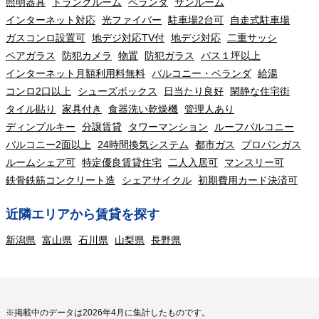
照明器具
トランクルーム
ベランダ
サンルーム
インターネット対応
光ファイバー
駐車場2台可
自走式駐車場
ガスコンロ設置可
地デジ対応TV付
地デジ対応
二重サッシ
ペアガラス
防犯カメラ
物置
防犯ガラス
バス１坪以上
インターネット月額利用料無料
バルコニー・ベランダ
給湯
コンロ2口以上
シューズボックス
日当たり良好
閑静な住宅街
タイル貼り
家具付き
食器洗い乾燥機
管理人あり
ディンプルキー
分譲賃貸
タワーマンション
ルーフバルコニー
バルコニー2面以上
24時間換気システム
都市ガス
プロパンガス
ルームシェア可
特定優良賃貸住宅
二人入居可
マンスリー可
鉄骨鉄筋コンクリート造
シェアサイクル
初期費用カード決済可
近隣エリアから賃貸を探す
新潟県
富山県
石川県
山梨県
長野県
※掲載中のデータは2026年4月に集計したものです。