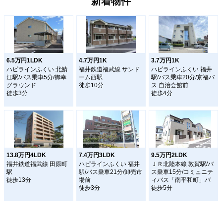
新着物件
6.5万円1LDK
4.7万円1K
3.7万円1K
ハピラインふくい 北鯖
福井鉄道福武線 サンド
ハピラインふくい 福井
江駅/バス乗車5分/御幸
ーム西駅
駅/バス乗車20分/京福バ
グラウンド
徒歩10分
ス 自治会館前
徒歩3分
徒歩4分
13.8万円4LDK
7.4万円3LDK
9.5万円2LDK
福井鉄道福武線 田原町
ハピラインふくい 福井
ＪＲ北陸本線 敦賀駅/バ
駅
駅/バス乗車21分/卸売市
ス乗車15分/コミュニテ
徒歩13分
場前
ィバス「南平和町」バ
徒歩3分
徒歩5分