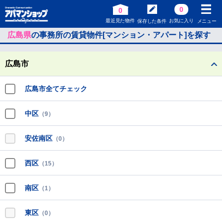
0
0
最近見た物件
お気に入り
保存した条件
メニュー
広島県
の事務所の賃貸物件[マンション・アパート]を探す
広島市
広島市全てチェック
中区
（9）
安佐南区
（0）
西区
（15）
南区
（1）
東区
（0）