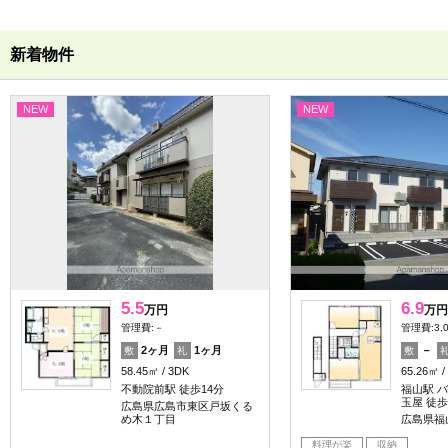
新着物件
NEW
NEW
5.5
6.9
万円
万円
管理費:－
管理費:3,
2ヶ月
1ヶ月
－
敷
礼
敷
58.45㎡
3DK
65.26㎡
不動院前駅 徒歩14分
福山駅 
玉屋 徒歩
広島県広島市東区戸坂くる
め木１丁目
広島県福
料理が楽
収納