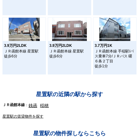
3.9万円2LDK
3.9万円2LDK
3.7万円1K
ＪＲ函館本線 星置駅
ＪＲ函館本線 星置駅
ＪＲ函館本線 手稲駅/バ
徒歩6分
徒歩6分
ス乗車7分/ＪＲバス 曙
６条２丁目
徒歩1分
星置駅の近隣の駅から探す
ＪＲ函館本線
銭函
稲穂
星置駅の賃貸物件を探す
星置駅の物件探しならこちら