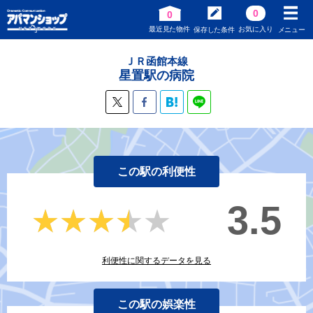
0
0
最近見た物件
お気に入り
保存した条件
メニュー
ＪＲ函館本線
星置駅の病院
この駅の利便性
3.5
★★★★★
★★★★★
利便性に関するデータを見る
この駅の娯楽性