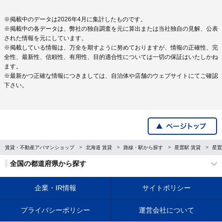
※掲載中のデータは2026年4月に集計したものです。
※掲載中の各データは、弊社の独自調査を元に算出または当社独自の見解、公表
された情報を元にしています。
※掲載している情報は、万全を期すように努めておりますが、情報の正確性、完
全性、最新性、信頼性、有用性、目的適合性については一切の保証はいたしかね
ます。
※最新かつ正確な情報につきましては、自治体や店舗のウェブサイトにてご確認
下さい。
賃貸・不動産アパマンショップ
北海道 賃貸
路線・駅から探す
星置駅 賃貸
星置
全国の都道府県から探す
企業・IR情報
サイトポリシー
プライバシーポリシー
運営会社について