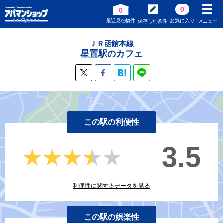
0
0
最近見た物件
お気に入り
保存した条件
メニュー
ＪＲ函館本線
星置駅のカフェ
この駅の利便性
3.5
★★★★★
★★★★★
利便性に関するデータを見る
この駅の娯楽性