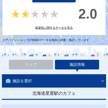
2.0
★★★★★
★★★★★
娯楽性に関するデータを見る
※アパマンショップが地域のデータを独自に調査・集計しています。
トップ
施設情報
施設を選択
北海道星置駅のカフェ