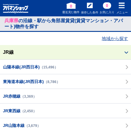
0
0
最近見た物件
お気に入り
保存した条件
メニュー
兵庫県
の沿線・駅から角部屋賃貸(賃貸マンション・アパ
ート)物件を探す
地域から探す
JR線
山陽本線(JR西日本)
（15,496）
東海道本線(JR西日本)
（8,786）
JR赤穂線
（3,369）
JR東西線
（2,450）
JR山陰本線
（3,679）