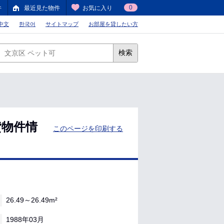
0
件
最近見た物件
お気に入り
中文
한국어
サイトマップ
お部屋を貸したい方
検索
貸物件情
このページを印刷する
26.49～26.49m²
1988年03月