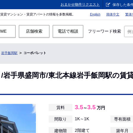
おまかせ物件リクエスト
保存した条
。賃貸マンション・賃貸アパートの情報を多数掲載。
English
簡体中文
繁体
OME
店舗検索
電話で相談
フリーワード検索
岩手飯岡駅
コーポパレット
/岩手県盛岡市/東北本線岩手飯岡駅の賃
3.5
3.5
賃料
～
万円
1K～1K
間取り
専有面積
2階建て
建物階
築年月