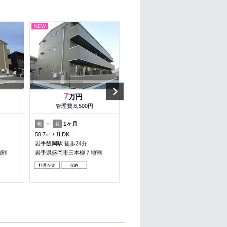
NEW
NEW
Next
7
8.2
万円
万円
管理費:6,500円
管理費:4,500円
－
1ヶ月
－
－
敷
礼
敷
礼
50.7㎡
1LDK
62.1㎡
2LDK
岩手飯岡駅 徒歩24分
バス 県交通 下太田沢田停 徒
歩4分
地割
岩手県盛岡市三本柳７地割
岩手県盛岡市太田６丁目
料理が楽
収納
収納