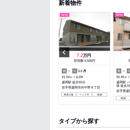
新着物件
NEW
NEW
NEW
Previous
6.45
7.2
万円
万円
管理費:2,300円
管理費:4,500円
－
96,750円
－
1ヶ月
－
敷
礼
敷
礼
敷
57.22㎡
2LDK
41.54㎡
1LDK
55.45㎡
岩手飯岡駅 徒歩7分
盛岡駅 徒歩55分
盛岡駅 バ
保 徒歩3
岩手県盛岡市永井１０地割
岩手県盛岡市向中野８丁目
岩手県盛
収納
料理が楽
ペット可
収納
収納
タイプから探す