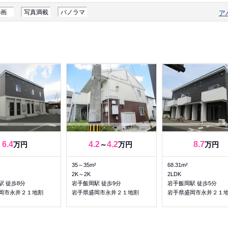
動画
写真満載
パノラマ
ア
6.4
4.2
4.2
8.7
万円
～
万円
万円
35～35m²
68.31m²
2K～2K
2LDK
駅 徒歩8分
岩手飯岡駅 徒歩9分
岩手飯岡駅 徒歩5分
岡市永井２１地割
岩手県盛岡市永井２１地割
岩手県盛岡市永井２１