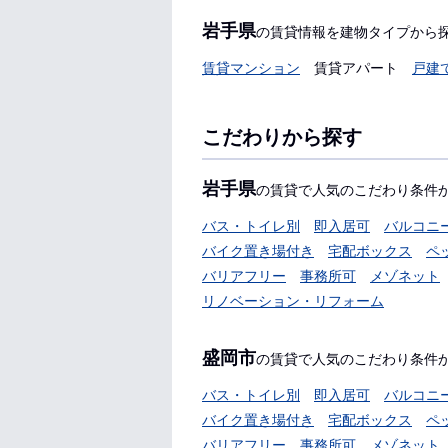
岩手県
の賃貸情報を建物タイプから
賃貸マンション
賃貸アパート
戸建
こだわりから探す
岩手県
の賃貸で人気のこだわり条件
バス・トイレ別
即入居可
バルコニ
バイク置き場付き
宅配ボックス
ペ
バリアフリー
事務所可
メゾネット
リノベーション・リフォーム
盛岡市
の賃貸で人気のこだわり条件
バス・トイレ別
即入居可
バルコニ
バイク置き場付き
宅配ボックス
ペ
バリアフリー
事務所可
メゾネット