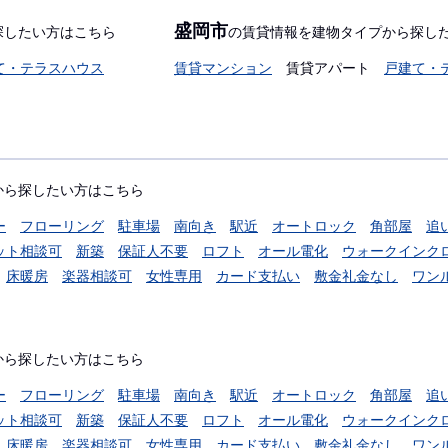
盛岡市
探したい方はこちら
の賃貸情報を建物タイプから探し
て・テラスハウス
賃貸マンション
賃貸アパート
戸建て・
から探したい方はこちら
ー
フローリング
駐車場
南向き
駅近
オートロック
角部屋
追
ット相談可
新築
保証人不要
ロフト
オール電化
ウォークインク
床暖房
楽器相談可
女性専用
カード支払い
敷金礼金なし
ワン
から探したい方はこちら
ー
フローリング
駐車場
南向き
駅近
オートロック
角部屋
追
ット相談可
新築
保証人不要
ロフト
オール電化
ウォークインク
床暖房
楽器相談可
女性専用
カード支払い
敷金礼金なし
ワン