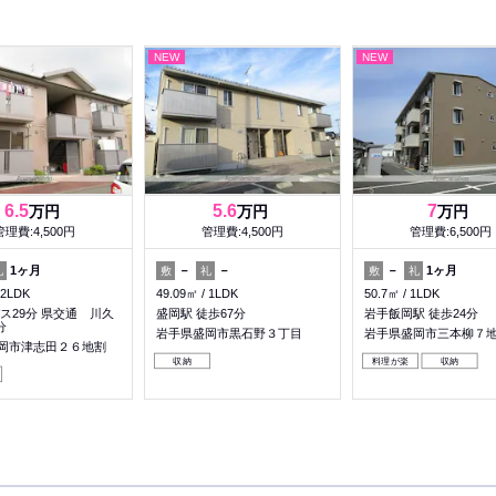
NEW
NEW
6.5
5.6
7
万円
万円
万円
管理費:4,500円
管理費:4,500円
管理費:6,500円
1ヶ月
－
－
－
1ヶ月
礼
敷
礼
敷
礼
2LDK
49.09㎡
1LDK
50.7㎡
1LDK
ス29分 県交通 川久
盛岡駅 徒歩67分
岩手飯岡駅 徒歩24分
分
岩手県盛岡市黒石野３丁目
岩手県盛岡市三本柳７
岡市津志田２６地割
収納
料理が楽
収納