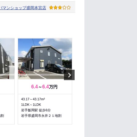
パマンショップ
盛岡本宮店
Next
6.4
6.4
3.05
～
万円
万円
43.17～43.17m²
48m²
1LDK～1LDK
3K
岩手飯岡駅 徒歩6分
岩手飯岡駅 徒歩8分
地割
岩手県盛岡市永井２１地割
岩手県盛岡市永井２１地割