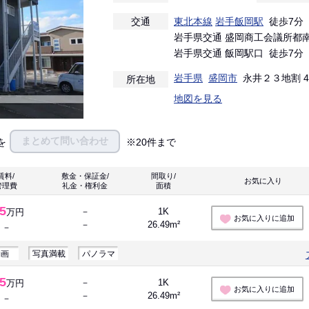
交通
東北本線
岩手飯岡駅
徒歩7分
岩手県交通 盛岡商工会議所都南
岩手県交通 飯岡駅口 徒歩7分
岩手県
盛岡市
永井２３地割 4-
所在地
地図を見る
まとめて問い合わせ
を
※20件まで
賃料/
敷金・保証金/
間取り/
お気に入り 
管理費
礼金・権利金
面積
.5
－
1K
万円
お気に入りに追加
－
26.49m²
－
動画
写真満載
パノラマ
.5
－
1K
万円
お気に入りに追加
－
26.49m²
－