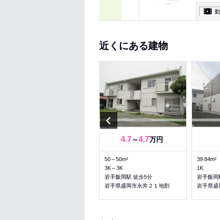
近くにある建物
Previous
5.45
5.45
4.7
4.7
～
万円
～
万円
52.99～52.99m²
50～50m²
39.84m²
3DK～3DK
3K～3K
1K
岩手飯岡駅 徒歩10分
岩手飯岡駅 徒歩5分
岩手飯岡
岩手県盛岡市永井
岩手県盛岡市永井２１地割
岩手県盛