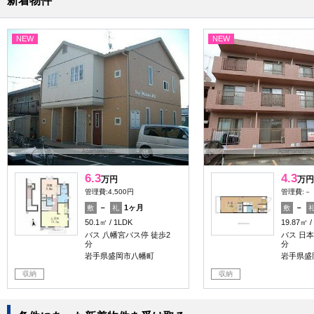
新着物件
NEW
NEW
6.3
4.3
万円
万円
管理費:4,500円
管理費:－
－
1ヶ月
－
敷
礼
敷
50.1㎡
1LDK
19.87㎡
バス 八幡宮バス停 徒歩2
バス 日本
分
分
岩手県盛岡市八幡町
岩手県盛
収納
収納