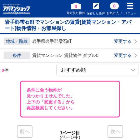
0
0
最近見た物件
お気に入り
保存した条件
メニュー
岩手郡雫石町でマンションの賃貸[賃貸マンション・アパ
ート]物件情報・お部屋探し
地域・路線
岩手県岩手郡雫石町
変更する
条件
賃貸マンション 賃貸物件 ダブル0
変更する
0
件
条件に合う物件が
見つかりませんでした。
上下の「変更する」から
再度検索してください。
前へ
次へ
1ページ目
(ページ中)