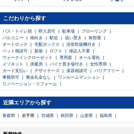
こだわりから探す
バス・トイレ別
即入居可
駐車場
フローリング
バルコニー
南向き
駅近
追い焚き
角部屋
オートロック
宅配ボックス
浴室乾燥機付き
ペット相談可
新築
ロフト
保証人不要
ウォークインクローゼット
専用庭
オール電化
メゾネット
床暖房
バイク置き場付き
女性専用
カード支払い
デザイナーズ
楽器相談可
バリアフリー
事務所可
敷金礼金なし
ワンルームマンション
リノベーション・リフォーム
近隣エリアから探す
青森県
岩手県
宮城県
秋田県
山形県
福島県