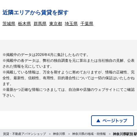
近隣エリアから賃貸を探す
茨城県
栃木県
群馬県
東京都
埼玉県
千葉県
※掲載中のデータは2026年4月に集計したものです。
※掲載中の各データは、弊社の独自調査を元に算出または当社独自の見解、公表
された情報を元にしています。
※掲載している情報は、万全を期すように努めておりますが、情報の正確性、完
全性、最新性、信頼性、有用性、目的適合性については一切の保証はいたしかね
ます。
※最新かつ正確な情報につきましては、自治体や店舗のウェブサイトにてご確認
下さい。
賃貸・不動産アパマンショップ
神奈川県
神奈川県の地域・街情報
神奈川県駅別 