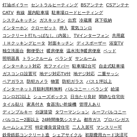
灯油ボイラー
セントラルヒーティング
BSアンテナ
CSアンテナ
CATV
有線
屋内駐車場
駐車場ロードヒーティング
システムキッチン
ガスキッチン
出窓
冷蔵庫
床下収納
インターホン
クローゼット
押入
電気コンロ
コンクリート打ちっぱなし（内装）
TVインターフォン
共用庭
ＩＨクッキングヒータ
対面キッチン
ディスポーザー
浴室TV
独立洗面台
郵便受け
暖房便座
温水洗浄暖房便座
ベッド
照明器具
トランクルーム
ベランダ
サンルーム
インターネット対応
光ファイバー
駐車場2台可
自走式駐車場
ガスコンロ設置可
地デジ対応TV付
地デジ対応
二重サッシ
ペアガラス
防犯カメラ
物置
防犯ガラス
バス１坪以上
インターネット月額利用料無料
バルコニー・ベランダ
給湯
コンロ2口以上
シューズボックス
日当たり良好
閑静な住宅街
タイル貼り
家具付き
食器洗い乾燥機
管理人あり
ディンプルキー
分譲賃貸
タワーマンション
ルーフバルコニー
バルコニー2面以上
24時間換気システム
都市ガス
プロパンガス
ルームシェア可
特定優良賃貸住宅
二人入居可
マンスリー可
鉄骨鉄筋コンクリート造
シェアサイクル
初期費用カード決済可