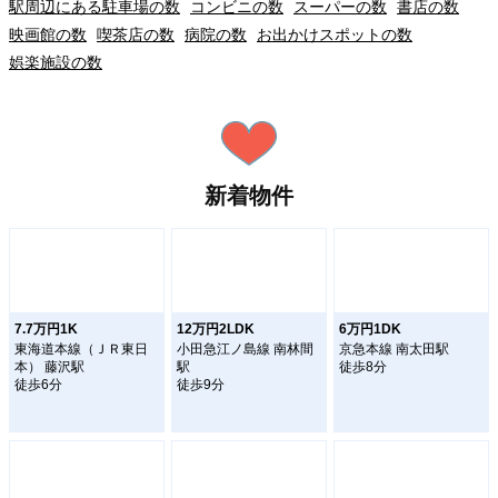
駅周辺にある駐車場の数
コンビニの数
スーパーの数
書店の数
映画館の数
喫茶店の数
病院の数
お出かけスポットの数
娯楽施設の数
新着物件
7.7万円1K
12万円2LDK
6万円1DK
東海道本線（ＪＲ東日
小田急江ノ島線 南林間
京急本線 南太田駅
本） 藤沢駅
駅
徒歩8分
徒歩6分
徒歩9分