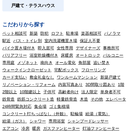
戸建て・テラスハウス
こだわりから探す
ペット相談可
新築
防犯
ロフト
駐車場
楽器相談可
パノラマ
駅近
バス・トイレ別
室内洗濯機置き場
保証人不要
バイク置き場付き
即入居可
女性専用
デザイナーズ
事務所可
バリアフリー
浴室乾燥機付き
床暖房
オートロック
バルコニー
専用庭
メゾネット
南向き
オール電化
角部屋
追い焚き
ウォークインクローゼット
宅配ボックス
フローリング
カード支払い
敷金礼金なし
ワンルームマンション
新築戸建て
リノベーション・リフォーム
内装写真あり
3D間取り図あり
1階
2階以上
10階建以上
子供可
高齢者向け
法人限定
単身者不可
鉄骨造
鉄筋コンクリート造
軽量鉄骨造
木造
その他
エレベータ
24時間緊急対応
集会場
ゴミ集積場
コンクリート打ちっぱなし（外観）
駐輪場
給湯（電気）
給湯（ガス）
シャワー
専用浴室
シャンプードレッサー
エアコン
冷房
暖房
ガスファンヒーター
灯油ファンヒーター