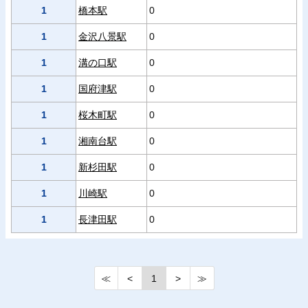
1
橋本駅
0
1
金沢八景駅
0
1
溝の口駅
0
1
国府津駅
0
1
桜木町駅
0
1
湘南台駅
0
1
新杉田駅
0
1
川崎駅
0
1
長津田駅
0
≪
<
1
>
≫