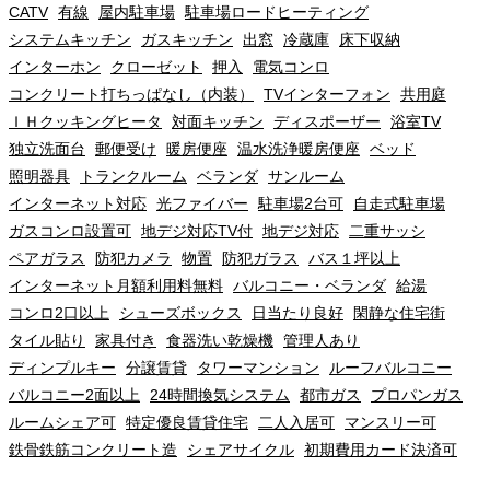
CATV
有線
屋内駐車場
駐車場ロードヒーティング
システムキッチン
ガスキッチン
出窓
冷蔵庫
床下収納
インターホン
クローゼット
押入
電気コンロ
コンクリート打ちっぱなし（内装）
TVインターフォン
共用庭
ＩＨクッキングヒータ
対面キッチン
ディスポーザー
浴室TV
独立洗面台
郵便受け
暖房便座
温水洗浄暖房便座
ベッド
照明器具
トランクルーム
ベランダ
サンルーム
インターネット対応
光ファイバー
駐車場2台可
自走式駐車場
ガスコンロ設置可
地デジ対応TV付
地デジ対応
二重サッシ
ペアガラス
防犯カメラ
物置
防犯ガラス
バス１坪以上
インターネット月額利用料無料
バルコニー・ベランダ
給湯
コンロ2口以上
シューズボックス
日当たり良好
閑静な住宅街
タイル貼り
家具付き
食器洗い乾燥機
管理人あり
ディンプルキー
分譲賃貸
タワーマンション
ルーフバルコニー
バルコニー2面以上
24時間換気システム
都市ガス
プロパンガス
ルームシェア可
特定優良賃貸住宅
二人入居可
マンスリー可
鉄骨鉄筋コンクリート造
シェアサイクル
初期費用カード決済可