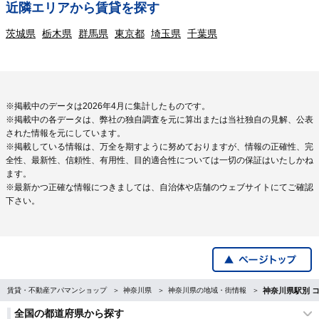
近隣エリアから賃貸を探す
茨城県
栃木県
群馬県
東京都
埼玉県
千葉県
※掲載中のデータは2026年4月に集計したものです。
※掲載中の各データは、弊社の独自調査を元に算出または当社独自の見解、公表
された情報を元にしています。
※掲載している情報は、万全を期すように努めておりますが、情報の正確性、完
全性、最新性、信頼性、有用性、目的適合性については一切の保証はいたしかね
ます。
※最新かつ正確な情報につきましては、自治体や店舗のウェブサイトにてご確認
下さい。
賃貸・不動産アパマンショップ
神奈川県
神奈川県の地域・街情報
神奈川県駅別 
全国の都道府県から探す