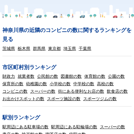
神奈川県の近隣のコンビニの数に関するランキングを
見る
茨城県
栃木県
群馬県
東京都
埼玉県
千葉県
市区町村別ランキング
財政力
就業者数
公民館の数
図書館の数
体育館の数
公園の数
保育所の数
幼稚園の数
小学校の数
中学校の数
高校の数
コンビニの数
スーパーの数
街にある便利なお店の数
飲食店の数
お出かけスポットの数
スポーツ施設の数
スポーツジムの数
駅別ランキング
駅周辺にある駐車場の数
駅周辺にある駐輪場の数
スーパーの数