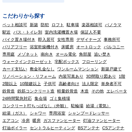
こだわりから探す
ペット相談可
新築
防犯
ロフト
駐車場
楽器相談可
パノラマ
駅近
バス・トイレ別
室内洗濯機置き場
保証人不要
バイク置き場付き
即入居可
女性専用
デザイナーズ
事務所可
バリアフリー
浴室乾燥機付き
床暖房
オートロック
バルコニー
専用庭
メゾネット
南向き
オール電化
角部屋
追い焚き
ウォークインクローゼット
宅配ボックス
フローリング
カード支払い
敷金礼金なし
ワンルームマンション
新築戸建て
リノベーション・リフォーム
内装写真あり
3D間取り図あり
1階
2階以上
10階建以上
子供可
高齢者向け
法人限定
単身者不可
鉄骨造
鉄筋コンクリート造
軽量鉄骨造
木造
その他
エレベータ
24時間緊急対応
集会場
ゴミ集積場
コンクリート打ちっぱなし（外観）
駐輪場
給湯（電気）
給湯（ガス）
シャワー
専用浴室
シャンプードレッサー
エアコン
冷房
暖房
ガスファンヒーター
灯油ファンヒーター
灯油ボイラー
セントラルヒーティング
BSアンテナ
CSアンテナ