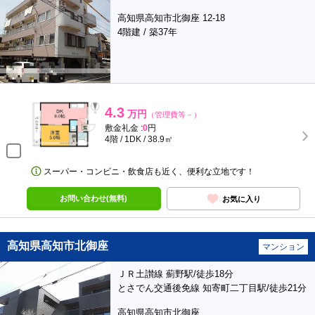
高知県高知市北御座 12-18
4階建 / 築37年
4.3
万円
（管理費等－）
敷金礼金 :
0
円
4階 / 1DK / 38.9㎡
スーパー・コンビニ・飲食店も近く、便利な立地です！
お問い合わせ(無料)
お気に入り
高知県高知市北御座
マンション
ＪＲ土讃線 薊野駅/徒歩18分
とさでん交通後免線 知寄町二丁目駅/徒歩21分
高知県高知市北御座