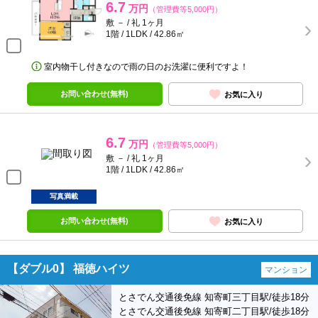
6.7
万円
（管理費等5,000円）
敷 － / 礼 1ヶ月
1階 / 1LDK / 42.86㎡
室内物干し付きなので雨の日のお洗濯に便利ですよ！
お問い合わせ(無料)
お気に入り
6.7
万円
（管理費等5,000円）
敷 － / 礼 1ヶ月
1階 / 1LDK / 42.86㎡
写真満載
お問い合わせ(無料)
お気に入り
【ダブル0】 福徳ハイツ
マンション
とさでん交通後免線 知寄町三丁目駅/徒歩18分
とさでん交通後免線 知寄町二丁目駅/徒歩18分