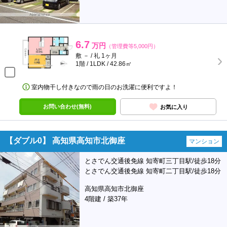
6.7
万円
（管理費等5,000円）
敷 － / 礼 1ヶ月
1階 / 1LDK / 42.86㎡
室内物干し付きなので雨の日のお洗濯に便利ですよ！
お問い合わせ(無料)
お気に入り
【ダブル0】 高知県高知市北御座
マンション
とさでん交通後免線 知寄町三丁目駅/徒歩18分
とさでん交通後免線 知寄町二丁目駅/徒歩18分
高知県高知市北御座
4階建 / 築37年