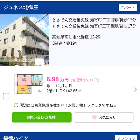
ジュネス北御座
アパート
とさでん交通後免線 知寄町二丁目駅/徒歩17分
とさでん交通後免線 知寄町三丁目駅/徒歩17分
高知県高知市北御座 12-26
3階建 / 築19年
6.98
万円
（管理費等5,000円）
敷 － / 礼 1ヶ月
2階 / 1LDK / 42.86㎡
周辺には商業施設多数あり！お買い物もラクラクですね☆
お問い合わせ(無料)
お気に入り
福徳ハイツ
マンション