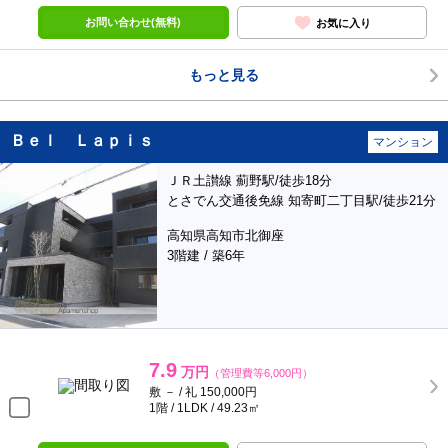
お問い合わせ(無料)
お気に入り
もっと見る
Ｂｅｌ Ｌａｐｉｓ
マンション
ＪＲ土讃線 薊野駅/徒歩18分
とさでん交通後免線 知寄町二丁目駅/徒歩21分
高知県高知市北御座
3階建 / 築6年
7.9
万円
（管理費等6,000円）
敷 － / 礼 150,000円
1階 / 1LDK / 49.23㎡