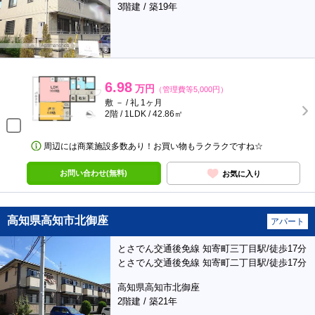
3階建 / 築19年
6.98
万円
（管理費等5,000円）
敷 － / 礼 1ヶ月
2階 / 1LDK / 42.86㎡
周辺には商業施設多数あり！お買い物もラクラクですね☆
お問い合わせ(無料)
お気に入り
高知県高知市北御座
アパート
とさでん交通後免線 知寄町三丁目駅/徒歩17分
とさでん交通後免線 知寄町二丁目駅/徒歩17分
高知県高知市北御座
2階建 / 築21年