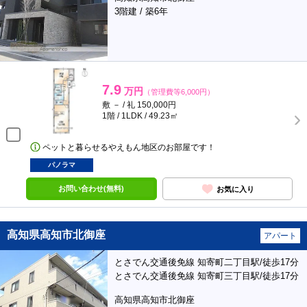
3階建 / 築6年
7.9
万円
（管理費等6,000円）
敷 － / 礼 150,000円
1階 / 1LDK / 49.23㎡
ペットと暮らせるやえもん地区のお部屋です！
パノラマ
お問い合わせ(無料)
お気に入り
高知県高知市北御座
アパート
とさでん交通後免線 知寄町二丁目駅/徒歩17分
とさでん交通後免線 知寄町三丁目駅/徒歩17分
高知県高知市北御座