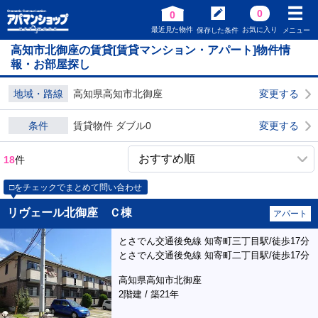
0
0
最近見た物件
お気に入り
保存した条件
メニュー
高知市北御座の賃貸[賃貸マンション・アパート]物件情
報・お部屋探し
地域・路線
高知県高知市北御座
変更する
条件
賃貸物件 ダブル0
変更する
18
件
□をチェックでまとめて問い合わせ
リヴェール北御座 Ｃ棟
アパート
とさでん交通後免線 知寄町三丁目駅/徒歩17分
とさでん交通後免線 知寄町二丁目駅/徒歩17分
高知県高知市北御座
2階建 / 築21年