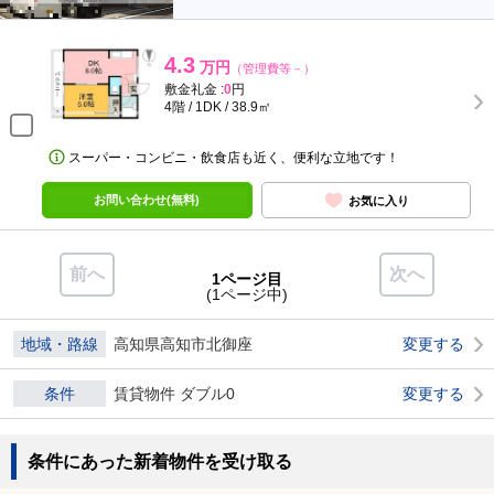
4.3
万円
（管理費等－）
敷金礼金 :
0
円
4階 / 1DK / 38.9㎡
スーパー・コンビニ・飲食店も近く、便利な立地です！
お問い合わせ(無料)
お気に入り
前へ
次へ
1ページ目
(1ページ中)
地域・路線
高知県高知市北御座
変更する
条件
賃貸物件 ダブル0
変更する
条件にあった新着物件を受け取る