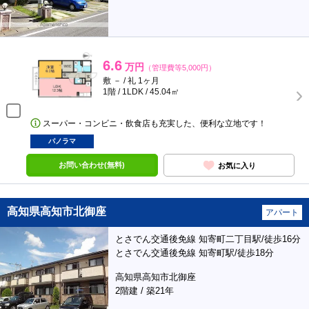
6.6
万円
（管理費等5,000円）
敷 － / 礼 1ヶ月
1階 / 1LDK / 45.04㎡
スーパー・コンビニ・飲食店も充実した、便利な立地です！
パノラマ
お問い合わせ(無料)
お気に入り
高知県高知市北御座
アパート
とさでん交通後免線 知寄町二丁目駅/徒歩16分
とさでん交通後免線 知寄町駅/徒歩18分
高知県高知市北御座
2階建 / 築21年