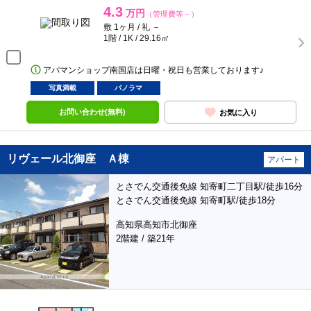
4.3
万円
（管理費等－）
敷 1ヶ月 / 礼 －
1階 / 1K / 29.16㎡
アパマンショップ南国店は日曜・祝日も営業しております♪
写真満載
パノラマ
お問い合わせ(無料)
お気に入り
リヴェール北御座 Ａ棟
アパート
とさでん交通後免線 知寄町二丁目駅/徒歩16分
とさでん交通後免線 知寄町駅/徒歩18分
高知県高知市北御座
2階建 / 築21年