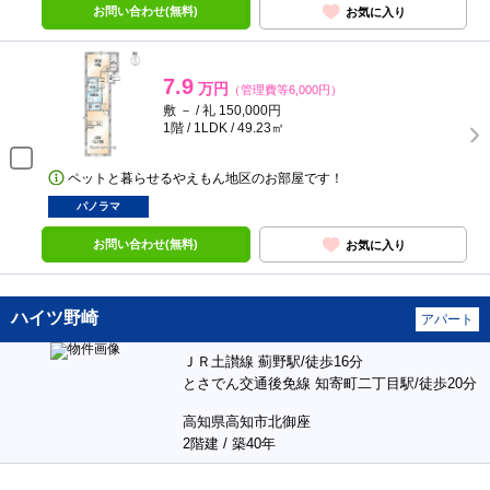
お問い合わせ(無料)
お気に入り
7.9
万円
（管理費等6,000円）
敷 － / 礼 150,000円
1階 / 1LDK / 49.23㎡
ペットと暮らせるやえもん地区のお部屋です！
パノラマ
お問い合わせ(無料)
お気に入り
ハイツ野崎
アパート
ＪＲ土讃線 薊野駅/徒歩16分
とさでん交通後免線 知寄町二丁目駅/徒歩20分
高知県高知市北御座
2階建 / 築40年