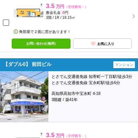
3.5
万円
（管理費等－）
敷金礼金 :
0
円
3階 / 1R / 18.15㎡
角部屋で２面に窓があります！
お問い合わせ(無料)
お気に入り
【ダブル0】 前田ビル
マンション
とさでん交通後免線 知寄町一丁目駅/徒歩3分
とさでん交通後免線 宝永町駅/徒歩6分
高知県高知市中宝永町 4-18
3階建 / 築41年
3.5
万円
（管理費等－）