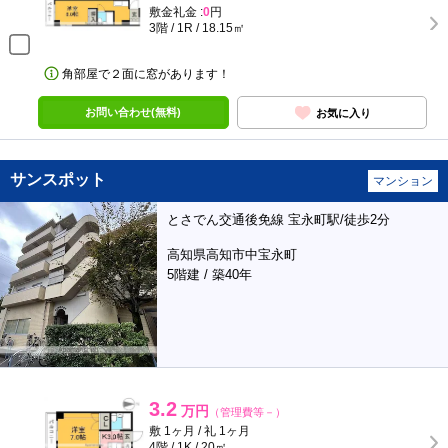
敷金礼金 :
0
円
3階 / 1R / 18.15㎡
角部屋で２面に窓があります！
お問い合わせ(無料)
お気に入り
サンスポット
マンション
とさでん交通後免線 宝永町駅/徒歩2分
高知県高知市中宝永町
5階建 / 築40年
3.2
万円
（管理費等－）
敷 1ヶ月 / 礼 1ヶ月
4階 / 1K / 20㎡