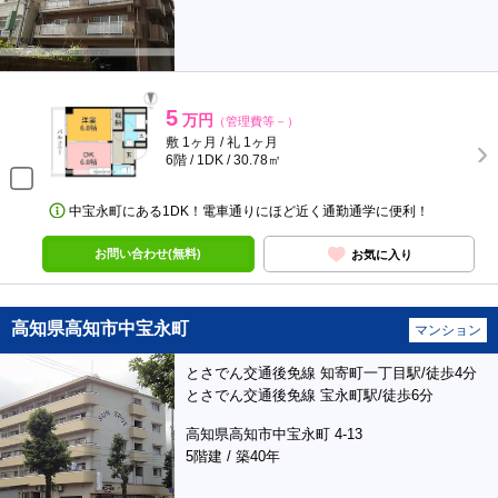
5
万円
（管理費等－）
敷 1ヶ月 / 礼 1ヶ月
6階 / 1DK / 30.78㎡
中宝永町にある1DK！電車通りにほど近く通勤通学に便利！
お問い合わせ(無料)
お気に入り
高知県高知市中宝永町
マンション
とさでん交通後免線 知寄町一丁目駅/徒歩4分
とさでん交通後免線 宝永町駅/徒歩6分
高知県高知市中宝永町 4-13
5階建 / 築40年