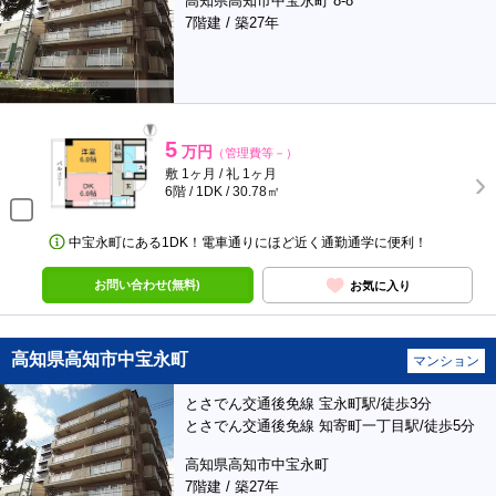
高知県高知市中宝永町 8-8
7階建 / 築27年
5
万円
（管理費等－）
敷 1ヶ月 / 礼 1ヶ月
6階 / 1DK / 30.78㎡
中宝永町にある1DK！電車通りにほど近く通勤通学に便利！
お問い合わせ(無料)
お気に入り
高知県高知市中宝永町
マンション
とさでん交通後免線 宝永町駅/徒歩3分
とさでん交通後免線 知寄町一丁目駅/徒歩5分
高知県高知市中宝永町
7階建 / 築27年