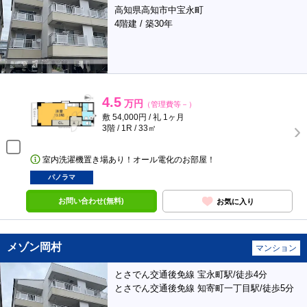
高知県高知市中宝永町
4階建 / 築30年
4.5
万円
（管理費等－）
敷 54,000円 / 礼 1ヶ月
3階 / 1R / 33㎡
室内洗濯機置き場あり！オール電化のお部屋！
パノラマ
お問い合わせ(無料)
お気に入り
メゾン岡村
マンション
とさでん交通後免線 宝永町駅/徒歩4分
とさでん交通後免線 知寄町一丁目駅/徒歩5分