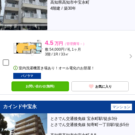
高知県高知市中宝永町
4階建 / 築30年
4.5
万円
（管理費等－）
敷 54,000円 / 礼 1ヶ月
3階 / 1R / 33㎡
室内洗濯機置き場あり！オール電化のお部屋！
パノラマ
お問い合わせ(無料)
お気に入り
カインド中宝永
マンション
とさでん交通後免線 宝永町駅/徒歩3分
とさでん交通後免線 知寄町一丁目駅/徒歩5分