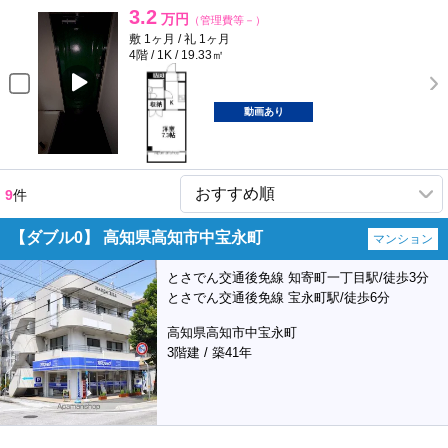
3.2
万円
（管理費等－）
敷 1ヶ月 / 礼 1ヶ月
4階 / 1K / 19.33㎡
動画あり
9
件
【ダブル0】 高知県高知市中宝永町
マンション
とさでん交通後免線 知寄町一丁目駅/徒歩3分
とさでん交通後免線 宝永町駅/徒歩6分
高知県高知市中宝永町
3階建 / 築41年