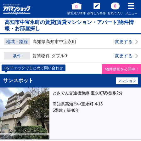
0
0
最近見た物件
お気に入り
保存した条件
メニュー
高知市中宝永町の賃貸[賃貸マンション・アパート]物件情
報・お部屋探し
地域・路線
高知県高知市中宝永町
変更する
条件
賃貸物件 ダブル0
変更する
□をチェックでまとめて問い合わせ
物件動画を公開中！
サンスポット
マンション
とさでん交通後免線 宝永町駅/徒歩2分
高知県高知市中宝永町 4-13
5階建 / 築40年