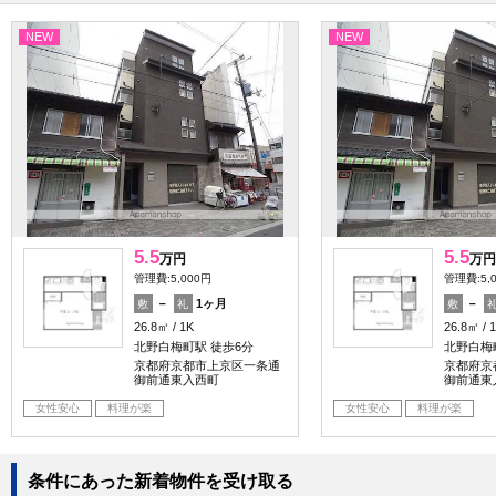
NEW
NEW
5.5
5.5
万円
万円
管理費:5,000円
管理費:5,
－
1ヶ月
－
敷
礼
敷
26.8㎡
1K
26.8㎡
北野白梅町駅 徒歩6分
北野白梅
京都府京都市上京区一条通
京都府京
御前通東入西町
御前通東
女性安心
料理が楽
女性安心
料理が楽
条件にあった新着物件を受け取る