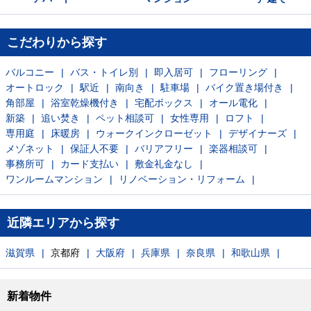
こだわりから探す
バルコニー
バス・トイレ別
即入居可
フローリング
オートロック
駅近
南向き
駐車場
バイク置き場付き
角部屋
浴室乾燥機付き
宅配ボックス
オール電化
新築
追い焚き
ペット相談可
女性専用
ロフト
専用庭
床暖房
ウォークインクローゼット
デザイナーズ
メゾネット
保証人不要
バリアフリー
楽器相談可
事務所可
カード支払い
敷金礼金なし
ワンルームマンション
リノベーション・リフォーム
近隣エリアから探す
滋賀県
京都府
大阪府
兵庫県
奈良県
和歌山県
新着物件