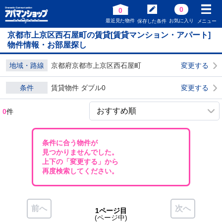
0
0
最近見た物件
お気に入り
保存した条件
メニュー
京都市上京区西石屋町の賃貸[賃貸マンション・アパート]
物件情報・お部屋探し
地域・路線
京都府京都市上京区西石屋町
変更する
条件
賃貸物件 ダブル0
変更する
0
件
条件に合う物件が
見つかりませんでした。
上下の「変更する」から
再度検索してください。
前へ
次へ
1ページ目
(ページ中)