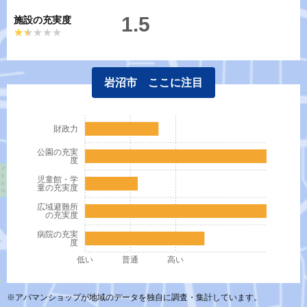
1.5
施設の充実度
★★★★★
★★★★★
岩沼市 ここに注目
財政力
公園の充実
度
児童館・学
童の充実度
広域避難所
の充実度
病院の充実
度
低い
普通
高い
※アパマンショップが地域のデータを独自に調査・集計しています。