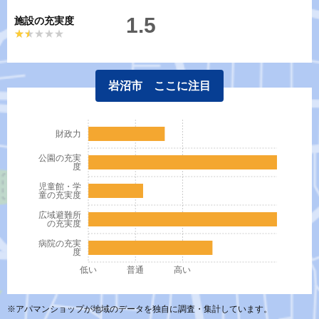
1.5
施設の充実度
★★★★★
★★★★★
岩沼市 ここに注目
財政力
公園の充実
度
児童館・学
童の充実度
広域避難所
の充実度
病院の充実
度
低い
普通
高い
※アパマンショップが地域のデータを独自に調査・集計しています。