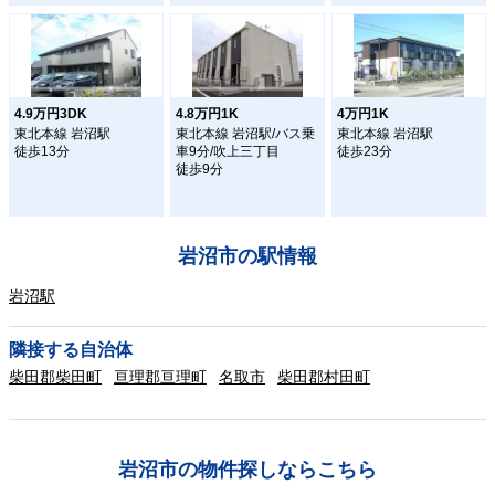
4.9万円3DK
4.8万円1K
4万円1K
東北本線 岩沼駅
東北本線 岩沼駅/バス乗
東北本線 岩沼駅
徒歩13分
車9分/吹上三丁目
徒歩23分
徒歩9分
岩沼市の駅情報
岩沼駅
隣接する自治体
柴田郡柴田町
亘理郡亘理町
名取市
柴田郡村田町
岩沼市の物件探しならこちら