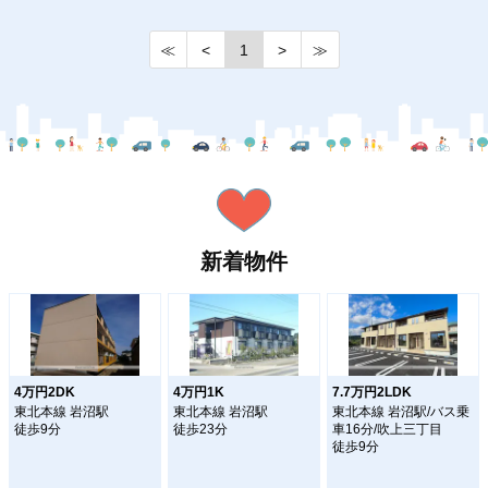
≪
<
1
>
≫
新着物件
4万円2DK
4万円1K
7.7万円2LDK
東北本線 岩沼駅
東北本線 岩沼駅
東北本線 岩沼駅/バス乗
徒歩9分
徒歩23分
車16分/吹上三丁目
徒歩9分