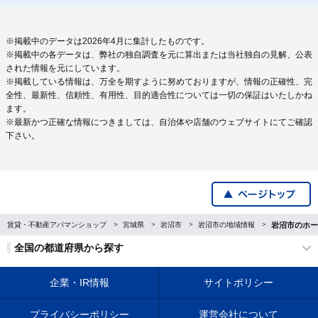
※掲載中のデータは2026年4月に集計したものです。
※掲載中の各データは、弊社の独自調査を元に算出または当社独自の見解、公表
された情報を元にしています。
※掲載している情報は、万全を期すように努めておりますが、情報の正確性、完
全性、最新性、信頼性、有用性、目的適合性については一切の保証はいたしかね
ます。
※最新かつ正確な情報につきましては、自治体や店舗のウェブサイトにてご確認
下さい。
賃貸・不動産アパマンショップ
宮城県
岩沼市
岩沼市の地域情報
岩沼市のホー
全国の都道府県から探す
企業・IR情報
サイトポリシー
プライバシーポリシー
運営会社について