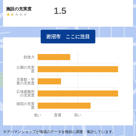
1.5
施設の充実度
★★★★★
★★★★★
岩沼市 ここに注目
財政力
公園の充実
度
児童館・学
童の充実度
広域避難所
の充実度
病院の充実
度
低い
普通
高い
※アパマンショップが地域のデータを独自に調査・集計しています。