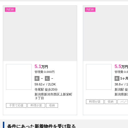
NEW
NEW
5.1
5.5
万円
万円
管理費:3,000円
管理費:3,
－
－
1ヶ
敷
礼
敷
59.62㎡
2LDK
38.8㎡
寺尾駅 徒歩20分
新潟駅 徒
新潟県新潟市西区上新栄町
新潟県新
３丁目
料理が楽
収納
パノ
子育て応援
料理が楽
収納
条件にあった新着物件を受け取る