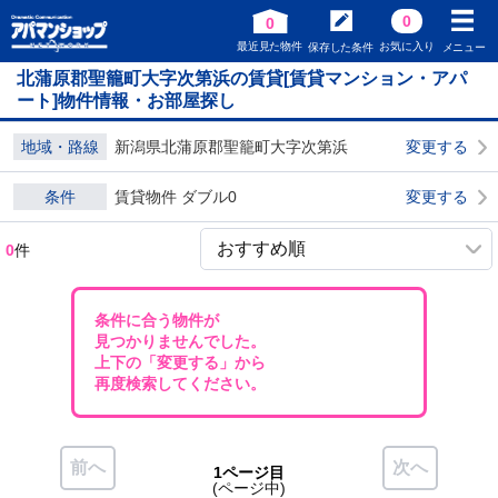
0
0
最近見た物件
お気に入り
保存した条件
メニュー
北蒲原郡聖籠町大字次第浜の賃貸[賃貸マンション・アパ
ート]物件情報・お部屋探し
地域・路線
新潟県北蒲原郡聖籠町大字次第浜
変更する
条件
賃貸物件 ダブル0
変更する
0
件
条件に合う物件が
見つかりませんでした。
上下の「変更する」から
再度検索してください。
前へ
次へ
1ページ目
(ページ中)