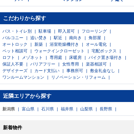
こだわりから探す
バス・トイレ別
駐車場
即入居可
フローリング
バルコニー
追い焚き
駅近
南向き
角部屋
オートロック
新築
浴室乾燥機付き
オール電化
ペット相談可
ウォークインクローゼット
宅配ボックス
ロフト
メゾネット
専用庭
床暖房
バイク置き場付き
保証人不要
バリアフリー
女性専用
楽器相談可
デザイナーズ
カード支払い
事務所可
敷金礼金なし
ワンルームマンション
リノベーション・リフォーム
近隣エリアから探す
新潟県
富山県
石川県
福井県
山梨県
長野県
新着物件