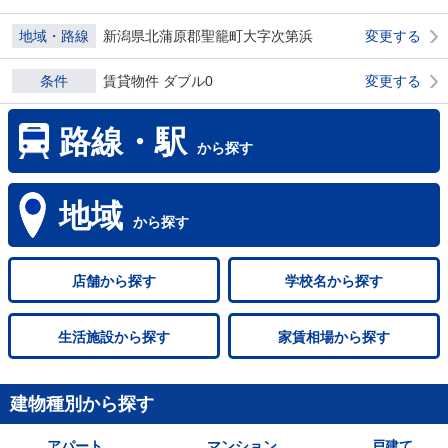
地域・路線
新潟県北蒲原郡聖籠町大字次第浜
変更する
条件
賃貸物件 ダブル0
変更する
路線・駅
から探す
地域
から探す
店舗
から探す
学校名
から探す
生活施設
から探す
家賃相場
から探す
建物種別から探す
アパート
マンション
戸建て