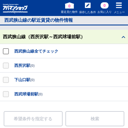
0
0
最近見た物件
お気に入り
保存した条件
メニュー
西武狭山線の駅近賃貸の物件情報
西武狭山線（西所沢駅～西武球場前駅）
西武狭山線全てチェック
西所沢駅
(0)
下山口駅
(0)
西武球場前駅
(0)
希望条件を指定する
検索