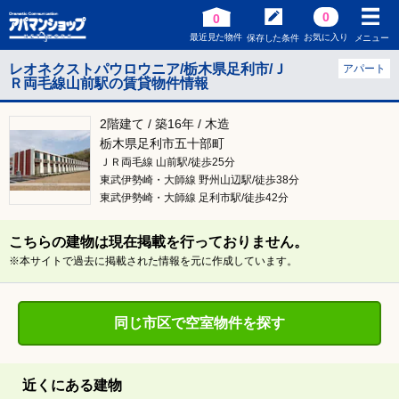
0
0
最近見た物件
お気に入り
保存した条件
メニュー
レオネクストパウロウニア/栃木県足利市/Ｊ
アパート
Ｒ両毛線山前駅の賃貸物件情報
2階建て / 築16年 / 木造
栃木県足利市五十部町
ＪＲ両毛線 山前駅/徒歩25分
東武伊勢崎・大師線 野州山辺駅/徒歩38分
東武伊勢崎・大師線 足利市駅/徒歩42分
こちらの建物は現在掲載を行っておりません。
※本サイトで過去に掲載された情報を元に作成しています。
同じ市区で空室物件を探す
近くにある建物