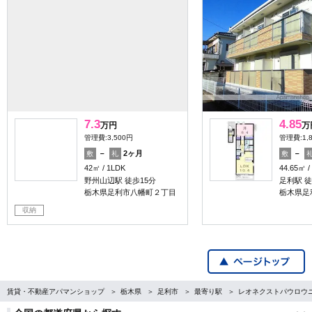
7.3
4.85
万円
万
管理費:3,500円
管理費:1,
－
2ヶ月
－
敷
礼
敷
42㎡
1LDK
44.65㎡
野州山辺駅 徒歩15分
足利駅 徒
栃木県足利市八幡町２丁目
栃木県足
収納
賃貸・不動産アパマンショップ
栃木県
足利市
最寄り駅
レオネクストパウロウ