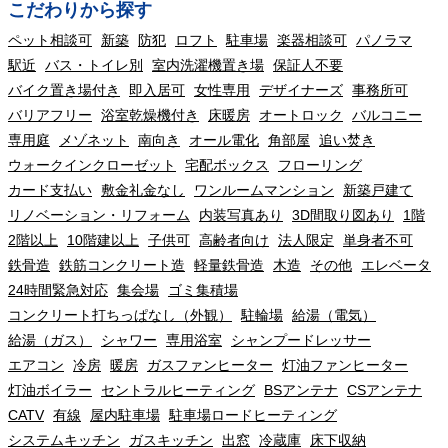
こだわりから探す
ペット相談可
新築
防犯
ロフト
駐車場
楽器相談可
パノラマ
駅近
バス・トイレ別
室内洗濯機置き場
保証人不要
バイク置き場付き
即入居可
女性専用
デザイナーズ
事務所可
バリアフリー
浴室乾燥機付き
床暖房
オートロック
バルコニー
専用庭
メゾネット
南向き
オール電化
角部屋
追い焚き
ウォークインクローゼット
宅配ボックス
フローリング
カード支払い
敷金礼金なし
ワンルームマンション
新築戸建て
リノベーション・リフォーム
内装写真あり
3D間取り図あり
1階
2階以上
10階建以上
子供可
高齢者向け
法人限定
単身者不可
鉄骨造
鉄筋コンクリート造
軽量鉄骨造
木造
その他
エレベータ
24時間緊急対応
集会場
ゴミ集積場
コンクリート打ちっぱなし（外観）
駐輪場
給湯（電気）
給湯（ガス）
シャワー
専用浴室
シャンプードレッサー
エアコン
冷房
暖房
ガスファンヒーター
灯油ファンヒーター
灯油ボイラー
セントラルヒーティング
BSアンテナ
CSアンテナ
CATV
有線
屋内駐車場
駐車場ロードヒーティング
システムキッチン
ガスキッチン
出窓
冷蔵庫
床下収納