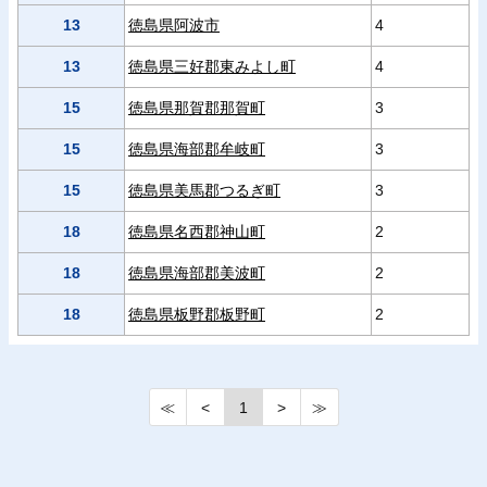
13
徳島県阿波市
4
13
徳島県三好郡東みよし町
4
15
徳島県那賀郡那賀町
3
15
徳島県海部郡牟岐町
3
15
徳島県美馬郡つるぎ町
3
18
徳島県名西郡神山町
2
18
徳島県海部郡美波町
2
18
徳島県板野郡板野町
2
≪
<
1
>
≫