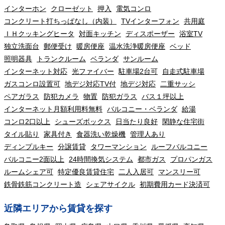
インターホン
クローゼット
押入
電気コンロ
コンクリート打ちっぱなし（内装）
TVインターフォン
共用庭
ＩＨクッキングヒータ
対面キッチン
ディスポーザー
浴室TV
独立洗面台
郵便受け
暖房便座
温水洗浄暖房便座
ベッド
照明器具
トランクルーム
ベランダ
サンルーム
インターネット対応
光ファイバー
駐車場2台可
自走式駐車場
ガスコンロ設置可
地デジ対応TV付
地デジ対応
二重サッシ
ペアガラス
防犯カメラ
物置
防犯ガラス
バス１坪以上
インターネット月額利用料無料
バルコニー・ベランダ
給湯
コンロ2口以上
シューズボックス
日当たり良好
閑静な住宅街
タイル貼り
家具付き
食器洗い乾燥機
管理人あり
ディンプルキー
分譲賃貸
タワーマンション
ルーフバルコニー
バルコニー2面以上
24時間換気システム
都市ガス
プロパンガス
ルームシェア可
特定優良賃貸住宅
二人入居可
マンスリー可
鉄骨鉄筋コンクリート造
シェアサイクル
初期費用カード決済可
近隣エリアから賃貸を探す