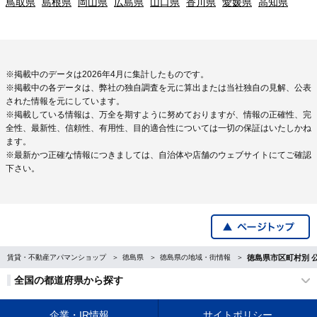
鳥取県
島根県
岡山県
広島県
山口県
香川県
愛媛県
高知県
※掲載中のデータは2026年4月に集計したものです。
※掲載中の各データは、弊社の独自調査を元に算出または当社独自の見解、公表
された情報を元にしています。
※掲載している情報は、万全を期すように努めておりますが、情報の正確性、完
全性、最新性、信頼性、有用性、目的適合性については一切の保証はいたしかね
ます。
※最新かつ正確な情報につきましては、自治体や店舗のウェブサイトにてご確認
下さい。
賃貸・不動産アパマンショップ
徳島県
徳島県の地域・街情報
徳島県市区町村別 
全国の都道府県から探す
企業・IR情報
サイトポリシー