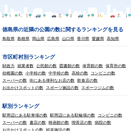
徳島県の近隣の公園の数に関するランキングを見る
鳥取県
島根県
岡山県
広島県
山口県
香川県
愛媛県
高知県
市区町村別ランキング
財政力
就業者数
公民館の数
図書館の数
体育館の数
保育所の数
幼稚園の数
小学校の数
中学校の数
高校の数
コンビニの数
スーパーの数
街にある便利なお店の数
飲食店の数
お出かけスポットの数
スポーツ施設の数
スポーツジムの数
駅別ランキング
駅周辺にある駐車場の数
駅周辺にある駐輪場の数
コンビニの数
スーパーの数
書店の数
映画館の数
喫茶店の数
病院の数
お出かけスポットの数
娯楽施設の数