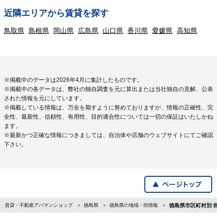
近隣エリアから賃貸を探す
鳥取県
島根県
岡山県
広島県
山口県
香川県
愛媛県
高知県
※掲載中のデータは2026年4月に集計したものです。
※掲載中の各データは、弊社の独自調査を元に算出または当社独自の見解、公表
された情報を元にしています。
※掲載している情報は、万全を期すように努めておりますが、情報の正確性、完
全性、最新性、信頼性、有用性、目的適合性については一切の保証はいたしかね
ます。
※最新かつ正確な情報につきましては、自治体や店舗のウェブサイトにてご確認
下さい。
賃貸・不動産アパマンショップ
徳島県
徳島県の地域・街情報
徳島県市区町村別 