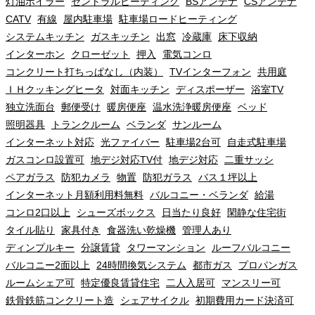
灯油ボイラー
セントラルヒーティング
BSアンテナ
CSアンテナ
CATV
有線
屋内駐車場
駐車場ロードヒーティング
システムキッチン
ガスキッチン
出窓
冷蔵庫
床下収納
インターホン
クローゼット
押入
電気コンロ
コンクリート打ちっぱなし（内装）
TVインターフォン
共用庭
ＩＨクッキングヒータ
対面キッチン
ディスポーザー
浴室TV
独立洗面台
郵便受け
暖房便座
温水洗浄暖房便座
ベッド
照明器具
トランクルーム
ベランダ
サンルーム
インターネット対応
光ファイバー
駐車場2台可
自走式駐車場
ガスコンロ設置可
地デジ対応TV付
地デジ対応
二重サッシ
ペアガラス
防犯カメラ
物置
防犯ガラス
バス１坪以上
インターネット月額利用料無料
バルコニー・ベランダ
給湯
コンロ2口以上
シューズボックス
日当たり良好
閑静な住宅街
タイル貼り
家具付き
食器洗い乾燥機
管理人あり
ディンプルキー
分譲賃貸
タワーマンション
ルーフバルコニー
バルコニー2面以上
24時間換気システム
都市ガス
プロパンガス
ルームシェア可
特定優良賃貸住宅
二人入居可
マンスリー可
鉄骨鉄筋コンクリート造
シェアサイクル
初期費用カード決済可