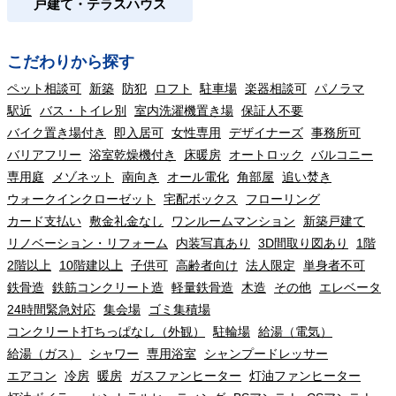
戸建て・テラスハウス
こだわりから探す
ペット相談可
新築
防犯
ロフト
駐車場
楽器相談可
パノラマ
駅近
バス・トイレ別
室内洗濯機置き場
保証人不要
バイク置き場付き
即入居可
女性専用
デザイナーズ
事務所可
バリアフリー
浴室乾燥機付き
床暖房
オートロック
バルコニー
専用庭
メゾネット
南向き
オール電化
角部屋
追い焚き
ウォークインクローゼット
宅配ボックス
フローリング
カード支払い
敷金礼金なし
ワンルームマンション
新築戸建て
リノベーション・リフォーム
内装写真あり
3D間取り図あり
1階
2階以上
10階建以上
子供可
高齢者向け
法人限定
単身者不可
鉄骨造
鉄筋コンクリート造
軽量鉄骨造
木造
その他
エレベータ
24時間緊急対応
集会場
ゴミ集積場
コンクリート打ちっぱなし（外観）
駐輪場
給湯（電気）
給湯（ガス）
シャワー
専用浴室
シャンプードレッサー
エアコン
冷房
暖房
ガスファンヒーター
灯油ファンヒーター