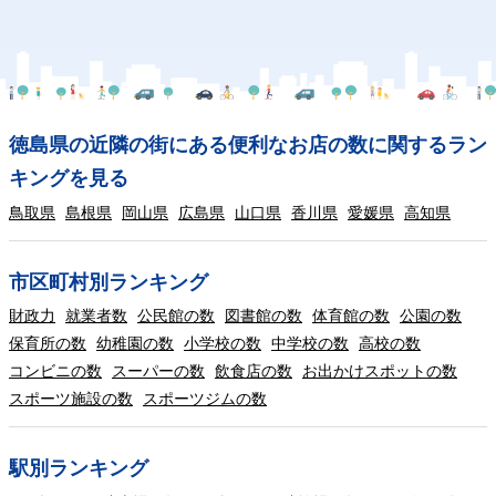
徳島県の近隣の街にある便利なお店の数に関するラン
キングを見る
鳥取県
島根県
岡山県
広島県
山口県
香川県
愛媛県
高知県
市区町村別ランキング
財政力
就業者数
公民館の数
図書館の数
体育館の数
公園の数
保育所の数
幼稚園の数
小学校の数
中学校の数
高校の数
コンビニの数
スーパーの数
飲食店の数
お出かけスポットの数
スポーツ施設の数
スポーツジムの数
駅別ランキング