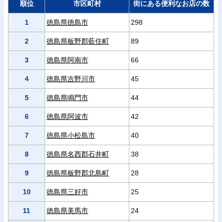
順位
市区町村
街にある便利なお店の数
1
徳島県徳島市
298
2
徳島県板野郡藍住町
89
3
徳島県阿南市
66
4
徳島県吉野川市
45
5
徳島県鳴門市
44
6
徳島県阿波市
42
7
徳島県小松島市
40
8
徳島県名西郡石井町
38
9
徳島県板野郡北島町
28
10
徳島県三好市
25
11
徳島県美馬市
24