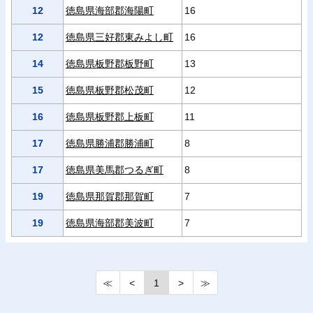
12
徳島県海部郡海陽町
16
12
徳島県三好郡東みよし町
16
14
徳島県板野郡板野町
13
15
徳島県板野郡松茂町
12
16
徳島県板野郡上板町
11
17
徳島県勝浦郡勝浦町
8
17
徳島県美馬郡つるぎ町
8
19
徳島県那賀郡那賀町
7
19
徳島県海部郡美波町
7
≪
<
1
>
≫