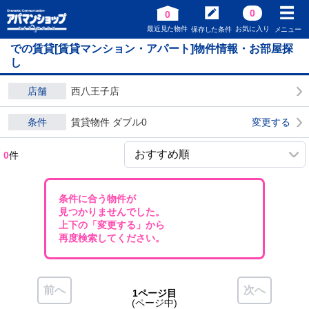
0
0
最近見た物件
お気に入り
保存した条件
メニュー
での賃貸[賃貸マンション・アパート]物件情報・お部屋探
し
店舗
西八王子店
条件
賃貸物件 ダブル0
変更する
0
件
条件に合う物件が
見つかりませんでした。
上下の「変更する」から
再度検索してください。
前へ
次へ
1ページ目
(ページ中)