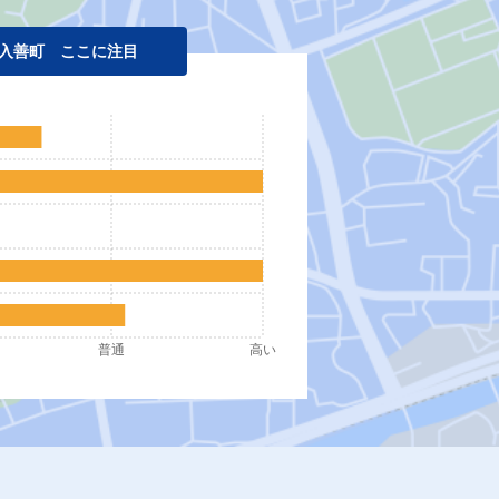
入善町 ここに注目
普通
高い