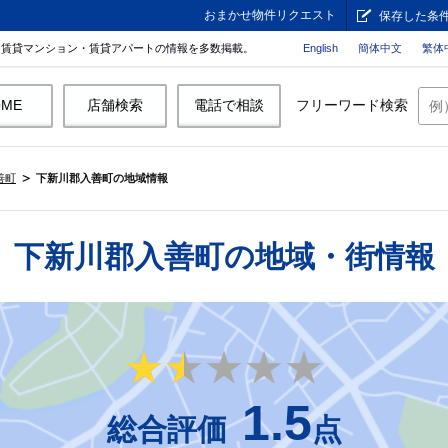
おまかせ物件リクエスト
保存した条
。賃貸マンション・賃貸アパートの情報を多数掲載。
English
簡体中文
繁体
OME
店舗検索
電話で相談
フリーワード検索
善町
下新川郡入善町の地域情報
下新川郡入善町の地域・街情報
★★★★★
★★★★★
1.5
総合評価
点