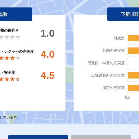
点数
下新川郡
1.0
い物の便利さ
★★★★
★★★★
財政力
公園の充実度
4.0
楽・レジャーの充実度
★★★★
★★★★
児童館・学童の充実度
4.5
心・安全度
広域避難所の充実度
★★★★
★★★★
病院の充実度
低い
しています。