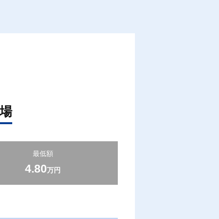
場
最低額
4.80
万円