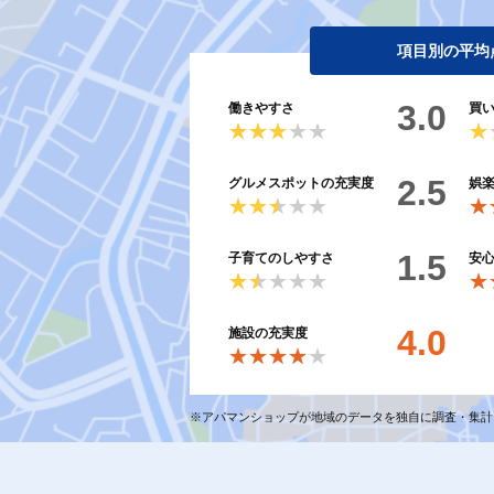
項目別の平均
3.0
働きやすさ
買
★★★★★
★★★★★
★
★
2.5
グルメスポットの充実度
娯
★★★★★
★★★★★
★
★
1.5
子育てのしやすさ
安
★★★★★
★★★★★
★
★
4.0
施設の充実度
★★★★★
★★★★★
※アパマンショップが地域のデータを独自に調査・集計