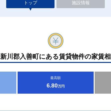
トップ
施設情報
下新川郡入善町にある賃貸物件の家賃相
最高額
6.80
万円