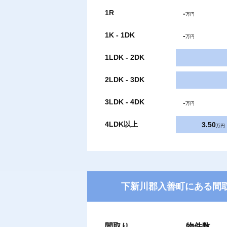
1R
-
万円
1K - 1DK
-
万円
1LDK - 2DK
2LDK - 3DK
3LDK - 4DK
-
万円
4LDK以上
3.50
万円
下新川郡入善町にある間取
間取り
物件数