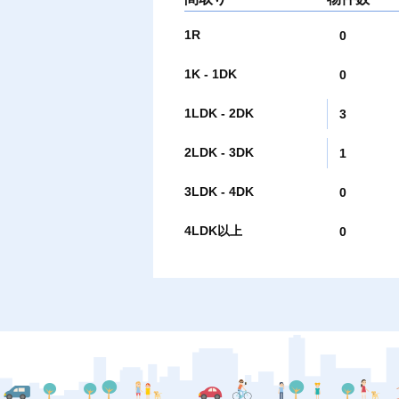
1R
0
1K - 1DK
0
1LDK - 2DK
3
2LDK - 3DK
1
3LDK - 4DK
0
4LDK以上
0