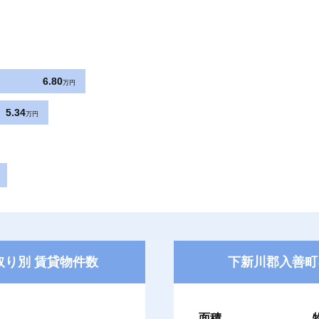
6.80
万円
5.34
万円
り別 賃貸物件数
下新川郡入善町
面積