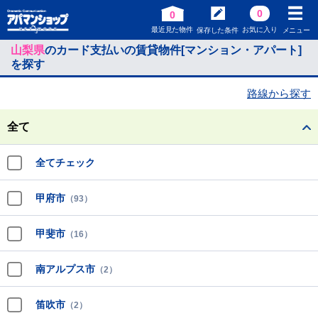
0
0
最近見た物件
お気に入り
保存した条件
メニュー
山梨県
のカード支払いの賃貸物件[マンション・アパート]
を探す
路線から探す
全て
全てチェック
甲府市
（93）
甲斐市
（16）
南アルプス市
（2）
笛吹市
（2）