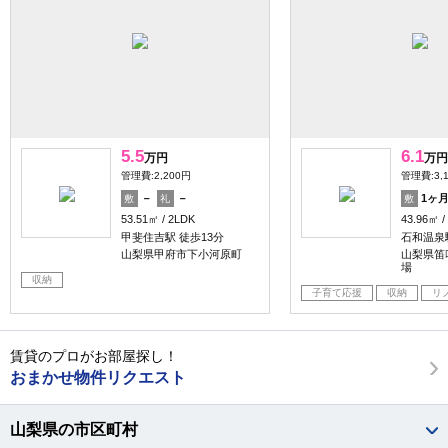
5.5
6.1
万円
万円
管理費:2,200円
管理費:3,
－
－
1ヶ
敷
礼
敷
53.51㎡
2LDK
43.96㎡
甲斐住吉駅 徒歩13分
石和温泉駅
山梨県甲府市下小河原町
山梨県笛
場
収納
子育て応援
収納
リ
賃貸のプロがお部屋探し！
おまかせ物件リクエスト
山梨県の市区町村