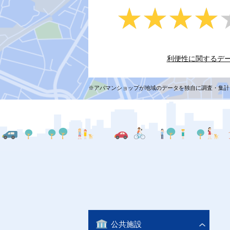
★★★★
★★★★
利便性に関するデ
※アパマンショップが地域のデータを独自に調査・集計
公共施設