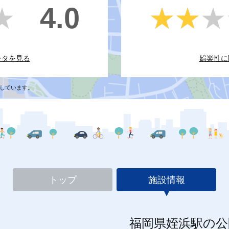
4.0
★
★
★★★
★★★
ータを見る
娯楽性に
しています。
トップ
施設情報
福岡県姪浜駅の公