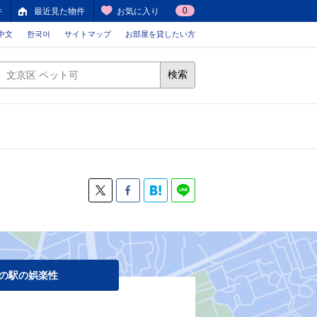
0
件
最近見た物件
お気に入り
中文
한국어
サイトマップ
お部屋を貸したい方
検索
の駅の娯楽性