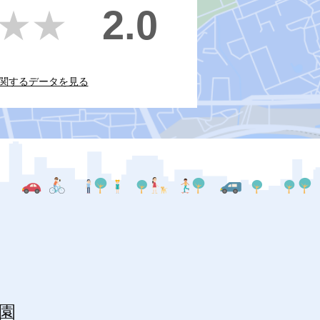
2.0
★★
★★
関するデータを見る
園