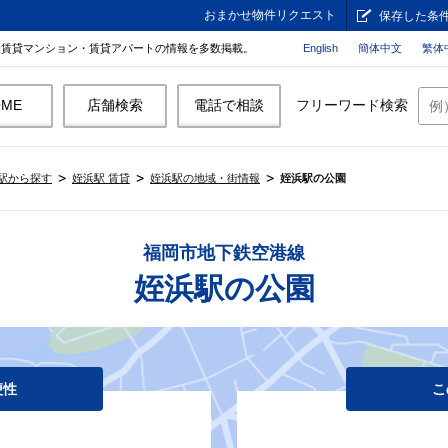
おまかせ物件リクエスト
保存した条
。賃貸マンション・賃貸アパートの情報を多数掲載。
English
簡体中文
繁体
OME
店舗検索
電話で相談
フリーワード検索
駅から探す
姪浜駅 賃貸
姪浜駅の地域・街情報
姪浜駅の公園
福岡市地下鉄空港線
姪浜駅の公園
便性
こ