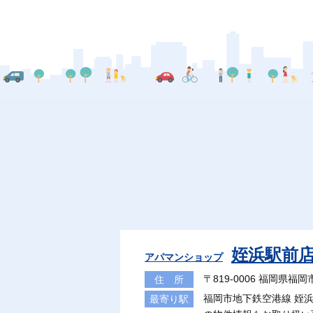
姪浜駅前
アパマンショップ
〒819-0006 福岡県
住 所
福岡市地下鉄空港線 姪浜
最寄り駅