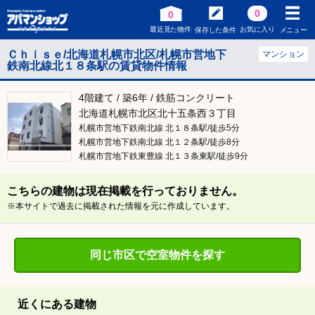
0
0
最近見た物件
お気に入り
保存した条件
メニュー
Ｃｈｉｓｅ/北海道札幌市北区/札幌市営地下
マンション
鉄南北線北１８条駅の賃貸物件情報
4階建て / 築6年 / 鉄筋コンクリート
北海道札幌市北区北十五条西３丁目
札幌市営地下鉄南北線 北１８条駅/徒歩5分
札幌市営地下鉄南北線 北１２条駅/徒歩8分
札幌市営地下鉄東豊線 北１３条東駅/徒歩9分
こちらの建物は現在掲載を行っておりません。
※本サイトで過去に掲載された情報を元に作成しています。
同じ市区で空室物件を探す
近くにある建物