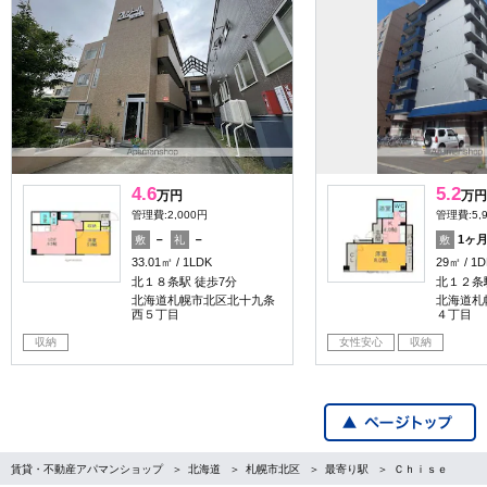
4.6
5.2
万円
万円
管理費:2,000円
管理費:5,
－
－
1ヶ
敷
礼
敷
33.01㎡
1LDK
29㎡
1D
北１８条駅 徒歩7分
北１２条
北海道札幌市北区北十九条
北海道札
西５丁目
４丁目
収納
女性安心
収納
賃貸・不動産アパマンショップ
北海道
札幌市北区
最寄り駅
Ｃｈｉｓｅ