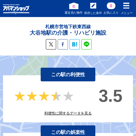
0
0
最近見た物件
お気に入り
保存した条件
メニュー
札幌市営地下鉄東西線
大谷地駅の介護・リハビリ施設
この駅の利便性
3.5
★★★★★
★★★★★
利便性に関するデータを見る
この駅の娯楽性