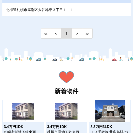
北海道札幌市厚別区大谷地東３丁目１－１
≪
<
1
>
≫
新着物件
3.4万円1DK
3.4万円1DK
8.3万円3LDK
札幌市営地下鉄東西
札幌市営地下鉄東西
ＪＲ千歳線 北広島駅/バ