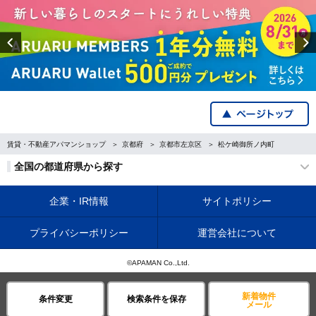
Previous
賃貸・不動産アパマンショップ
京都府
京都市左京区
松ケ崎御所ノ内町
全国の都道府県から探す
企業・IR情報
サイトポリシー
プライバシーポリシー
運営会社について
©APAMAN Co.,Ltd.
新着物件
条件変更
検索条件を保存
メール