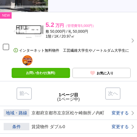
NEW
5.2
万円
（管理費等5,000円）
敷 50,000円 / 礼 50,000円
1階 / 1K / 20.97㎡
インターネット無料物件 工芸繊維大学生やノートルダム大学生に
ポンタ
部屋
お問い合わせ(無料)
お気に入り
前へ
次へ
1ページ目
(1ページ中)
地域・路線
京都府京都市左京区松ケ崎御所ノ内町
変更する
条件
賃貸物件 ダブル0
変更する