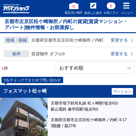
0
0
最近見た物件
お気に入り
保存した条件
メニュー
京都市左京区松ケ崎御所ノ内町の賃貸[賃貸マンション・
アパート]物件情報・お部屋探し
地域・路線
京都府京都市左京区松ケ崎御所ノ内町
変更する
条件
賃貸物件 ダブル0
変更する
1
件
□をチェックでまとめて問い合わせ
フォスマット松ヶ崎
マンション
京都市地下鉄烏丸線 松ヶ崎駅/徒歩6分
叡山電鉄 修学院駅/徒歩9分
京都府京都市左京区松ケ崎御所ノ内町 4-17
3階建 / 築27年