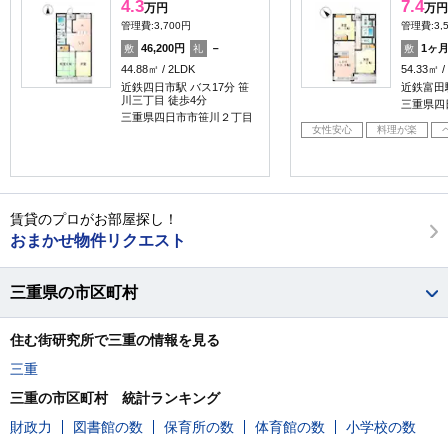
4.3
7.4
万円
万円
管理費:3,700円
管理費:3,
46,200円
－
1ヶ
敷
礼
敷
44.88㎡
2LDK
54.33㎡
近鉄四日市駅 バス17分 笹
近鉄富田駅
川三丁目 徒歩4分
三重県四
三重県四日市市笹川２丁目
女性安心
料理が楽
賃貸のプロがお部屋探し！
おまかせ物件リクエスト
三重県の市区町村
住む街研究所で三重の情報を見る
三重
三重の市区町村 統計ランキング
財政力
図書館の数
保育所の数
体育館の数
小学校の数