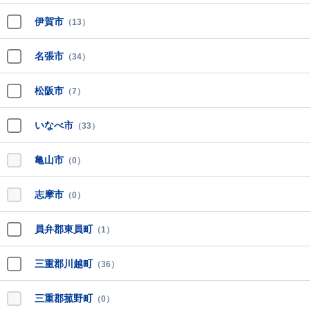
伊賀市
（13）
名張市
（34）
松阪市
（7）
いなべ市
（33）
亀山市
（0）
志摩市
（0）
員弁郡東員町
（1）
三重郡川越町
（36）
三重郡菰野町
（0）