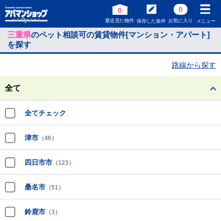
0
0
最近見た物件
お気に入り
保存した条件
メニュー
三重県
のペット相談可の賃貸物件[マンション・アパート]
を探す
路線から探す
全て
全てチェック
津市
（46）
四日市市
（123）
桑名市
（51）
鈴鹿市
（3）