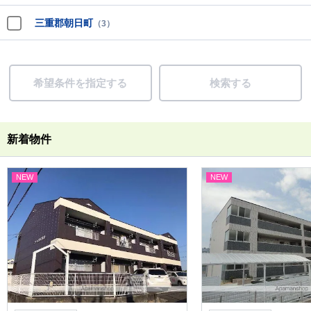
三重郡朝日町
（3）
希望条件を指定する
検索する
新着物件
NEW
NEW