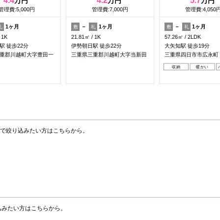
4.4
4.2
5.7
万円
万円
万円
管理費:5,000円
管理費:7,000円
管理費:4,050
1ヶ月
－
1ヶ月
－
1ヶ月
礼
敷
礼
敷
礼
1K
21.81㎡
1K
57.26㎡
2LDK
駅 徒歩22分
伊勢朝日駅 徒歩22分
大矢知駅 徒歩19分
重郡川越町大字豊田一
三重県三重郡川越町大字当新田
三重県四日市市広永町
収納
暖かい
で絞り込みたい方はこちらから。
込みたい方はこちらから。