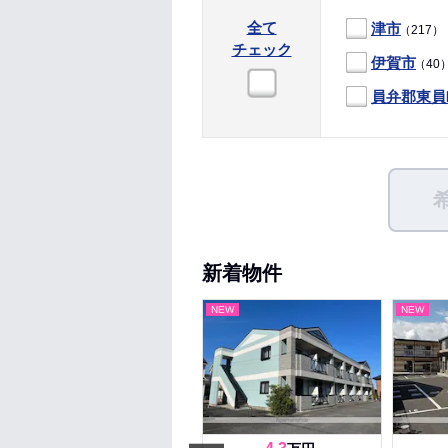
全て
津市
（217）
チェック
伊賀市
（40
員弁郡東員
新着物件
NEW
NEW
NEW