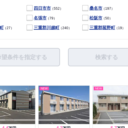
四日市市
桑名市
（552）
（197）
名張市
松阪市
）
（79）
（50）
町
三重郡川越町
三重郡菰野町
（27）
（240）
（19）
希望条件を指定する
検索する
NEW
NEW