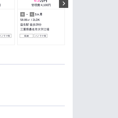
6.3
4.85
万円
万円
Next
円
管理費:4,100円
管理費:2,850円
－
1ヶ月
－
1ヶ月
敷
礼
敷
礼
58.86㎡
2LDK
46.71㎡
1LDK
益生駅 徒歩28分
北楠駅 徒歩9分
三重県桑名市大字江場
三重県四日市市楠町本郷
パノラマ有
収納
パノラマ有
収納