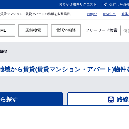
おまかせ物件リクエスト
保存した条
。賃貸マンション・賃貸アパートの情報を多数掲載。
English
簡体中文
繁体
OME
店舗検索
電話で相談
フリーワード検索
機付き
地域から賃貸(賃貸マンション・アパート)物件
から探す
路線