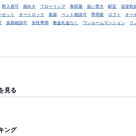
即入居可
南向き
フローリング
角部屋
追い焚き
駅近
浴室乾
ーゼット
オートロック
新築
ペット相談可
専用庭
ロフト
オー
可
楽器相談可
女性専用
敷金礼金なし
ワンルームマンション
リ
を見る
キング