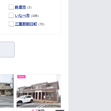
鈴鹿市
（2）
いなべ市
（106）
三重郡朝日町
（72）
NEW
NEW