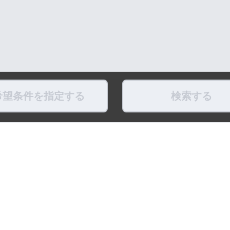
希望条件を指定する
検索する
県
福島県
東京都
神奈川県
埼玉県
千葉県
茨城県
栃木県
群馬県
新潟県
県
滋賀県
奈良県
和歌山県
鳥取県
島根県
岡山県
広島県
山口県
徳島県
ちょこポストします
お友だちになってね！
最新映像をお届
式アカウント
LINE公式アカウント
公式Youtube