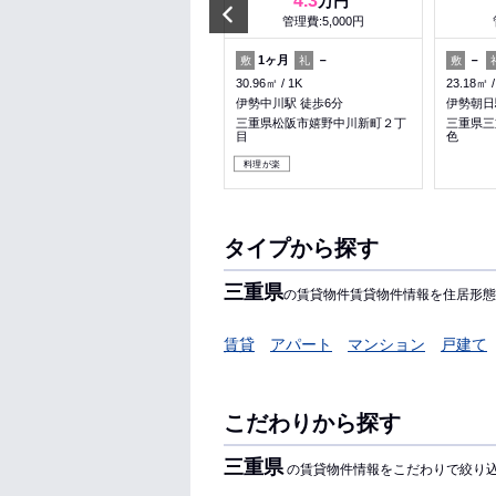
5.9
4.3
万円
万円
Prev
管理費:3,000円
管理費:5,000円
－
－
1ヶ月
－
－
敷
礼
敷
礼
敷
43.32㎡
1LDK
30.96㎡
1K
23.18㎡
川越富洲原駅 徒歩10分
伊勢中川駅 徒歩6分
伊勢朝日
三重県四日市市松寺１丁目
三重県松阪市嬉野中川新町２丁
三重県三
目
色
子育て応援
料理が楽
収納
料理が楽
タイプから探す
三重県
の賃貸物件賃貸物件情報を住居形態
賃貸
アパート
マンション
戸建て
こだわりから探す
三重県
の賃貸物件情報をこだわりで絞り