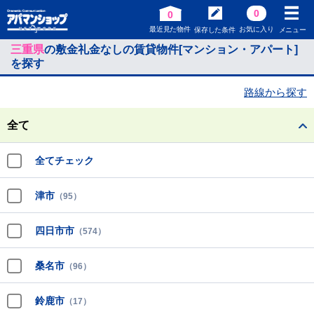
0
0
最近見た物件
お気に入り
保存した条件
メニュー
三重県
の敷金礼金なしの賃貸物件[マンション・アパート]
を探す
路線から探す
全て
全てチェック
津市
（95）
四日市市
（574）
桑名市
（96）
鈴鹿市
（17）