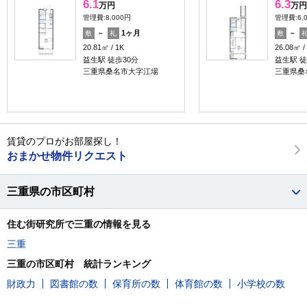
6.1
6.3
万円
万円
管理費:8,000円
管理費:6,
－
1ヶ月
－
敷
礼
敷
20.81㎡
1K
26.08㎡
益生駅 徒歩30分
益生駅 徒
三重県桑名市大字江場
三重県桑
賃貸のプロがお部屋探し！
おまかせ物件リクエスト
三重県の市区町村
住む街研究所で三重の情報を見る
三重
三重の市区町村 統計ランキング
財政力
図書館の数
保育所の数
体育館の数
小学校の数