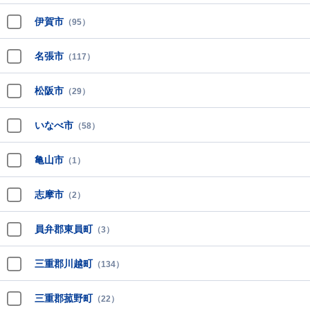
伊賀市
（95）
名張市
（117）
松阪市
（29）
いなべ市
（58）
亀山市
（1）
志摩市
（2）
員弁郡東員町
（3）
三重郡川越町
（134）
三重郡菰野町
（22）